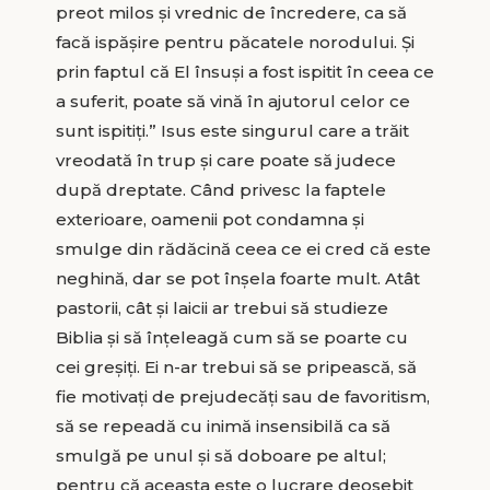
preot milos şi vrednic de încredere, ca să
facă ispăşire pentru păcatele norodului. Şi
prin faptul că El însuşi a fost ispitit în ceea ce
a suferit, poate să vină în ajutorul celor ce
sunt ispitiţi.” Isus este singurul care a trăit
vreodată în trup şi care poate să judece
după dreptate. Când privesc la faptele
exterioare, oamenii pot condamna şi
smulge din rădăcină ceea ce ei cred că este
neghină, dar se pot înşela foarte mult. Atât
pastorii, cât şi laicii ar trebui să studieze
Biblia şi să înţeleagă cum să se poarte cu
cei greşiţi. Ei n-ar trebui să se pripească, să
fie motivaţi de prejudecăţi sau de favoritism,
să se repeadă cu inimă insensibilă ca să
smulgă pe unul şi să doboare pe altul;
pentru că aceasta este o lucrare deosebit