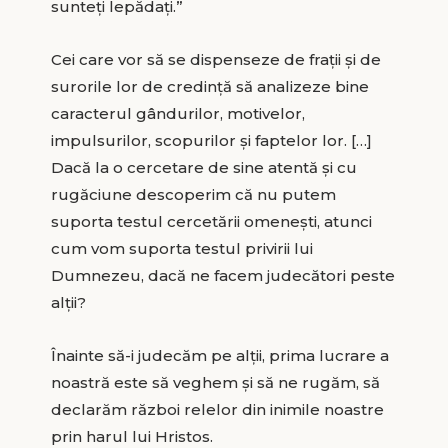
sunteţi lepădaţi.”
Cei care vor să se dispenseze de fraţii şi de
surorile lor de credinţă să analizeze bine
caracterul gândurilor, motivelor,
impulsurilor, scopurilor şi faptelor lor. […]
Dacă la o cercetare de sine atentă şi cu
rugăciune descoperim că nu putem
suporta testul cercetării omeneşti, atunci
cum vom suporta testul privirii lui
Dumnezeu, dacă ne facem judecători peste
alţii?
Înainte să-i judecăm pe alţii, prima lucrare a
noastră este să veghem şi să ne rugăm, să
declarăm război relelor din inimile noastre
prin harul lui Hristos.