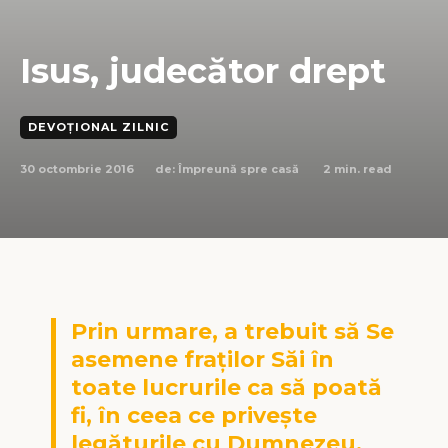
Isus, judecător drept
DEVOȚIONAL ZILNIC
30 octombrie 2016
2
min. read
de:
Împreună spre casă
Prin urmare, a trebuit să Se
asemene fraţilor Săi în
toate lucrurile ca să poată
fi, în ceea ce priveşte
legăturile cu Dumnezeu,