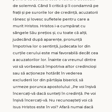
de solemnă. Când îi critică şi îi condamnă pe
fraţii şi pe surorile lor de credinţă, acuzatorii
rănesc şi lovesc sufletele pentru care a
murit Hristos. Hristos i-a cumpărat cu
sângele Său preţios şi, cu toate că alţii,
judecând după aparenţe, pronunţă
împotriva lor o sentinţă, judecata lor din
curţile cerului este mai favorabilă decât cea
a acuzatorilor lor. Înainte ca vreunul dintre
voi să vorbească împotriva altor credincioşi
sau să acţioneze hotărât în vederea
excluderii lor din părtăşia bisericii, să
urmeze porunca apostolului: „Pe voi înşivă
încercaţi-vă dacă sunteţi în credinţă. Pe voi
înşivă încercaţi-vă. Nu recunoaşteţi voi că
Isus Hristos este în voi? Afară numai dacă