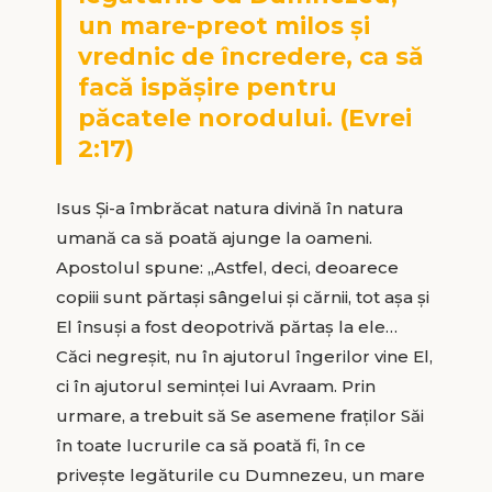
un mare-preot milos şi
vrednic de încredere, ca să
facă ispăşire pentru
păcatele norodului. (Evrei
2:17)
Isus Şi-a îmbrăcat natura divină în natura
umană ca să poată ajunge la oameni.
Apostolul spune: „Astfel, deci, deoarece
copiii sunt părtaşi sângelui şi cărnii, tot aşa şi
El însuşi a fost deopotrivă părtaş la ele…
Căci negreşit, nu în ajutorul îngerilor vine El,
ci în ajutorul seminţei lui Avraam. Prin
urmare, a trebuit să Se asemene fraţilor Săi
în toate lucrurile ca să poată fi, în ce
priveşte legăturile cu Dumnezeu, un mare