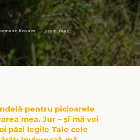
onnaire Kovacs
2
min. read
ndelă pentru picioarele
area mea. Jur – și mă voi
i păzi legile Tale cele
ărât: înviorează-mă,