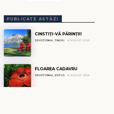
PUBLICATE ASTĂZI
CINSTIȚI-VĂ PĂRINȚII!
DEVOȚIONAL TINERI
8 AUGUST 2026
FLOAREA CADAVRU
DEVOȚIONAL EXPLO
8 AUGUST 2026
IZVOR DE VIAȚĂ
DEVOȚIONAL ZILNIC
8 AUGUST 2026