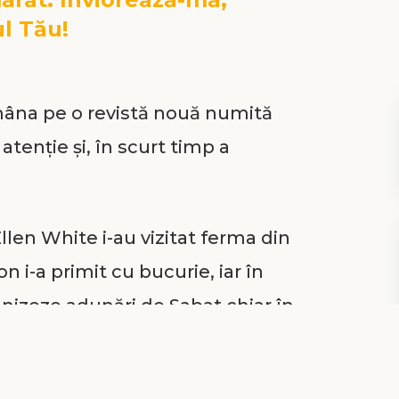
l Tău!
mâna pe o revistă nouă numită
u atenție și, în scurt timp a
len White i-au vizitat ferma din
n i-a primit cu bucurie, iar în
anizeze adunări de Sabat chiar în
 o biserică pe proprietatea sa,
a fiind prima biserică adventistă