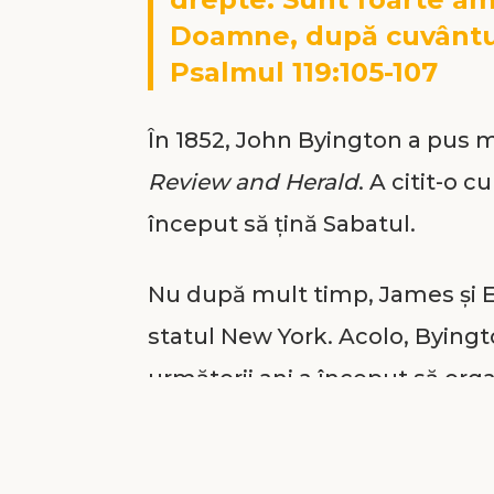
Doamne, după cuvântu
Psalmul 119:105-107
În 1852, John Byington a pus 
Review and Herald
. A citit-o c
început să țină Sabatul.
Nu după mult timp, James și El
statul New York. Acolo, Byingto
următorii ani a început să org
casa sa. Mai târziu, a construit
considerată de mulți istorici c