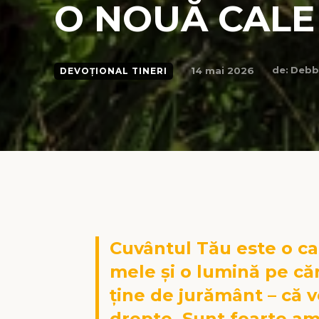
O NOUĂ CALE
de:
Debb
14 mai 2026
DEVOȚIONAL TINERI
Cuvântul Tău este o ca
mele și o lumină pe căr
ține de jurământ – că vo
drepte. Sunt foarte am