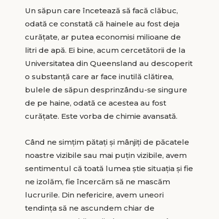
Un săpun care încetează să facă clăbuc,
odată ce constată că hainele au fost deja
curăţate, ar putea economisi milioane de
litri de apă. Ei bine, acum cercetătorii de la
Universitatea din Queensland au descoperit
o substanţă care ar face inutilă clătirea,
bulele de săpun desprinzându-se singure
de pe haine, odată ce acestea au fost
curăţate. Este vorba de chimie avansată.
Când ne simțim pătați şi mânjiți de păcatele
noastre vizibile sau mai puțin vizibile, avem
sentimentul că toată lumea ştie situația şi fie
ne izolăm, fie încercăm să ne mascăm
lucrurile. Din nefericire, avem uneori
tendința să ne ascundem chiar de