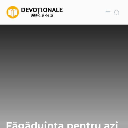
Făgăduința pentru azi