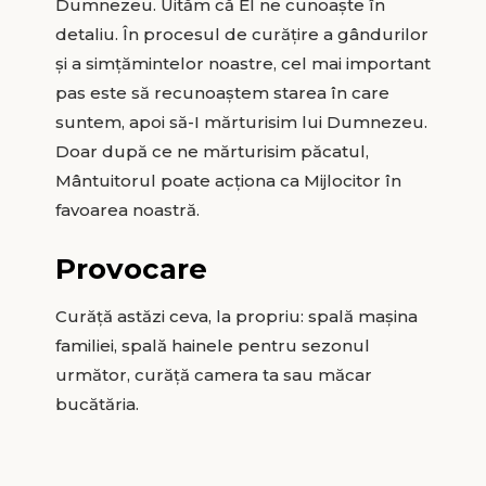
Dumnezeu. Uităm că El ne cunoaşte în
detaliu. În procesul de curățire a gândurilor
şi a simțămintelor noastre, cel mai important
pas este să recunoaştem starea în care
suntem, apoi să-I mărturisim lui Dumnezeu.
Doar după ce ne mărturisim păcatul,
Mântuitorul poate acționa ca Mijlocitor în
favoarea noastră.
Provocare
Curăță astăzi ceva, la propriu: spală maşina
familiei, spală hainele pentru sezonul
următor, curăță camera ta sau măcar
bucătăria.