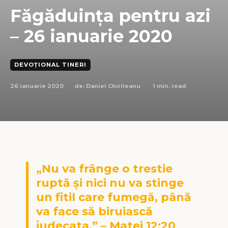
Făgăduința pentru azi
– 26 ianuarie 2020
DEVOȚIONAL TINERI
26 ianuarie 2020
1
min. read
de:
Daniel Chirileanu
„Nu va frânge o trestie
ruptă şi nici nu va stinge
un fitil care fumegă, până
va face să biruiască
judecata.” – Matei 12:20