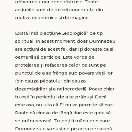
refacerea unor zone distruse. Toate
acțiunile sunt de obicei concepute din
motive economice și de imagine.
Există însă o acțiune „ecologică” de tip
spiritual. În acest moment, doar Dumnezeu
are acțiuni de acest fel, dar Își dorește ca și
oamenii să participe. Este vorba de
protejarea și refacerea celor ce sunt pe
punctul de a se frânge sub povara vieții lor
(din cauza păcatului; din cauza
dezamăgirilor și a neîncrederii). Poate chiar
tu ești în pericolul de a te prăbuși. Dacă
este așa, nu uita că El nu va permite să cazi.
Poate că cineva de lângă tine este gata să
se prăbușească. Tu poți fi mâna prin care
Dumnezeu o va susține pe acea persoană.