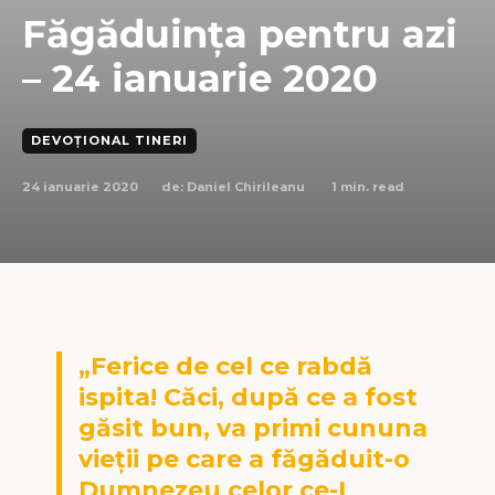
Făgăduința pentru azi
– 24 ianuarie 2020
DEVOȚIONAL TINERI
24 ianuarie 2020
1
min. read
de:
Daniel Chirileanu
„Ferice de cel ce rabdă
ispita! Căci, după ce a fost
găsit bun, va primi cununa
vieţii pe care a făgăduit-o
Dumnezeu celor ce-L