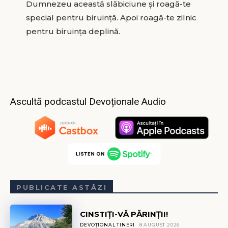
Dumnezeu această slăbiciune și roagă-te
special pentru biruință. Apoi roagă-te zilnic
pentru biruința deplină.
Ascultă podcastul Devoționale Audio
PUBLICATE ASTĂZI
CINSTIȚI-VĂ PĂRINȚII!
DEVOȚIONAL TINERI
8 AUGUST 2026