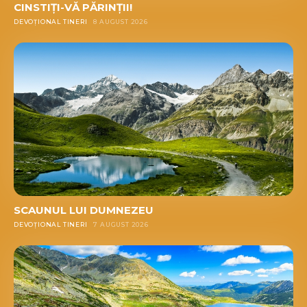
CINSTIȚI-VĂ PĂRINȚII!
DEVOȚIONAL TINERI
8 AUGUST 2026
SCAUNUL LUI DUMNEZEU
DEVOȚIONAL TINERI
7 AUGUST 2026