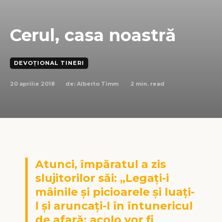
Cerul, casa noastră
DEVOȚIONAL TINERI
20 aprilie 2018
2
min. read
de:
Alberto Timm
Atunci, împăratul a zis
slujitorilor săi: „Legaţi-i
mâinile şi picioarele şi luaţi-
l şi aruncaţi-l în întunericul
de afară; acolo vor fi