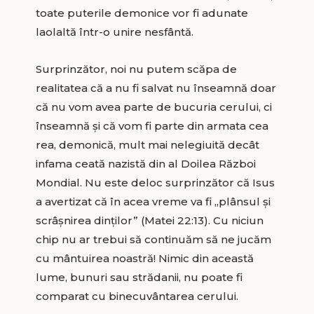
toate puterile demonice vor fi adunate
laolaltă într-o unire nesfântă.
Surprinzător, noi nu putem scăpa de
realitatea că a nu fi salvat nu înseamnă doar
că nu vom avea parte de bucuria cerului, ci
înseamnă şi că vom fi parte din armata cea
rea, demonică, mult mai nelegiuită decât
infama ceată nazistă din al Doilea Război
Mondial. Nu este deloc surprinzător că Isus
a avertizat că în acea vreme va fi „plânsul şi
scrâşnirea dinţilor” (Matei 22:13). Cu niciun
chip nu ar trebui să continuăm să ne jucăm
cu mântuirea noastră! Nimic din această
lume, bunuri sau strădanii, nu poate fi
comparat cu binecuvântarea cerului.