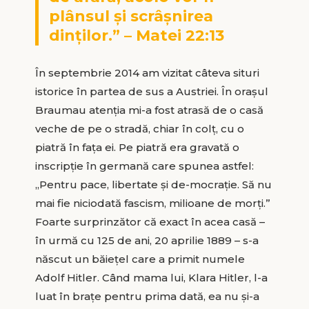
plânsul şi scrâşnirea
dinţilor.” – Matei 22:13
În septembrie 2014 am vizitat câteva situri
istorice în partea de sus a Austriei. În oraşul
Braumau atenţia mi-a fost atrasă de o casă
veche de pe o stradă, chiar în colţ, cu o
piatră în faţa ei. Pe piatră era gravată o
inscripţie în germană care spunea astfel:
„Pentru pace, libertate şi de-mocraţie. Să nu
mai fie niciodată fascism, milioane de morţi.”
Foarte surprinzător că exact în acea casă –
în urmă cu 125 de ani, 20 aprilie 1889 – s-a
născut un băieţel care a primit numele
Adolf Hitler. Când mama lui, Klara Hitler, l-a
luat în braţe pentru prima dată, ea nu şi-a