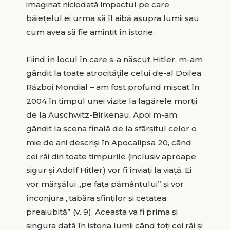
imaginat niciodată impactul pe care
băieţelul ei urma să îl aibă asupra lumii sau
cum avea să fie amintit în istorie.
Fiind în locul în care s-a născut Hitler, m-am
gândit la toate atrocităţile celui de-al Doilea
Război Mondial – am fost profund mișcat în
2004 în timpul unei vizite la lagărele morţii
de la Auschwitz-Birkenau. Apoi m-am
gândit la scena finală de la sfârşitul celor o
mie de ani descrişi în Apocalipsa 20, când
cei răi din toate timpurile (inclusiv aproape
sigur şi Adolf Hitler) vor fi înviaţi la viaţă. Ei
vor mărşălui „pe faţa pământului” şi vor
înconjura „tabăra sfinţilor şi cetatea
preaiubită” (v. 9). Aceasta va fi prima şi
singura dată în istoria lumii când toţi cei răi şi