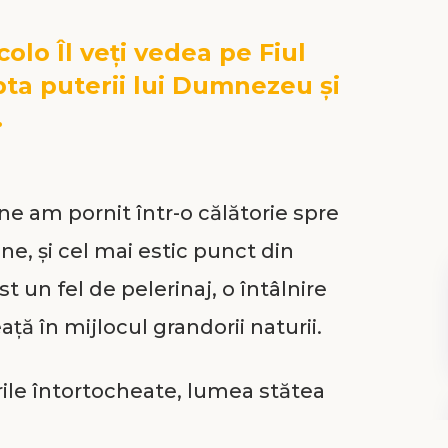
lo Îl veți vedea pe Fiul
ta puterii lui Dumnezeu și
.
mine am pornit într-o călătorie spre
gine, și cel mai estic punct din
st un fel de pelerinaj, o întâlnire
ă în mijlocul grandorii naturii.
ile întortocheate, lumea stătea
, cu excepția simfoniei creaturilor