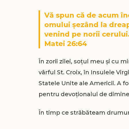
Vă spun că de acum înco
omului șezând la dreap
venind pe norii cerului
Matei 26:64
În zorii zilei, soțul meu și cu 
vârful St. Croix, în Insulele Vir
Statele Unite ale Americii. A fo
pentru devoționalul de dimineaț
În timp ce străbăteam drumur
liniștită, învăluită în întuneric