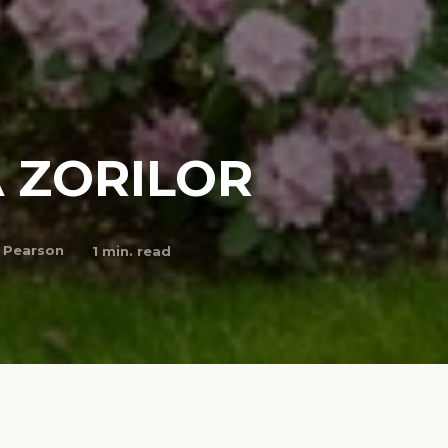
 ZORILOR
 Pearson
1
min. read