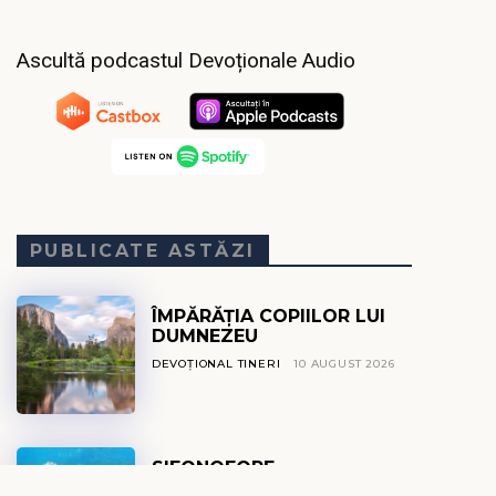
Ascultă podcastul Devoționale Audio
PUBLICATE ASTĂZI
ÎMPĂRĂȚIA COPIILOR LUI
DUMNEZEU
DEVOȚIONAL TINERI
10 AUGUST 2026
SIFONOFORE
DEVOȚIONAL EXPLO
10 AUGUST 2026