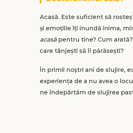
Acasă. Este suficient să rosteșt
și emoțiile îți inundă inima, m
acasă
pentru tine? Cum arată? 
care tânjești să îl părăsești?
În primii noștri ani de slujire,
experiența de a nu avea o loc
ne îndepărtăm de slujirea past
muzical – un pas al credinței.
la mâna a doua și am pornit la
pentru a-L împărtăși pe Isus lu