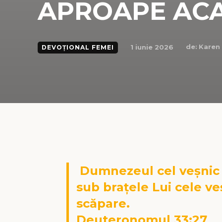
APROAPE AC
de:
Karen
1 iunie 2026
DEVOȚIONAL FEMEI
Dumnezeul cel veșnic 
sub brațele Lui cele ve
scăpare.
Deuteronomul 33:27