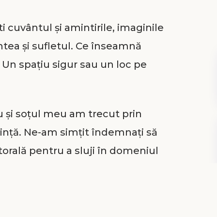
i cuvântul și amintirile, imaginile
intea și sufletul. Ce înseamnă
Un spațiu sigur sau un loc pe
 eu și soțul meu am trecut prin
uință. Ne-am simțit îndemnați să
orală pentru a sluji în domeniul
 Ne-am schimbat casa cu o rulotă
 drum cu niște prieteni buni
mii.