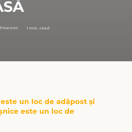
ASĂ
 Pearson
1
min. read
este un loc de adăpost și
șnice este un loc de