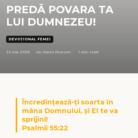
PREDĂ POVARA TA
LUI DUMNEZEU!
DEVOȚIONAL FEMEI
22 mai 2026
1
min. read
de:
Karen Pearson
Încredințează-ți soarta în
mâna Domnului, și El te va
sprijini!
Psalmii 55:22