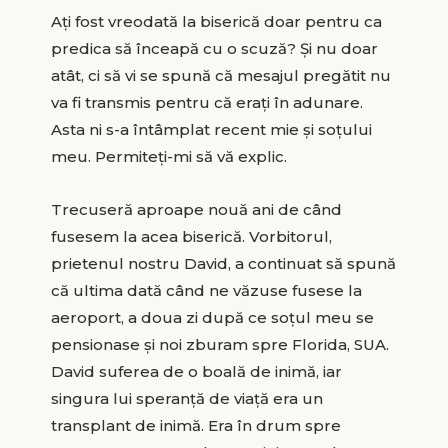
Ați fost vreodată la biserică doar pentru ca
predica să înceapă cu o scuză? Și nu doar
atât, ci să vi se spună că mesajul pregătit nu
va fi transmis pentru că erați în adunare.
Asta ni s-a întâmplat recent mie și soțului
meu. Permiteți-mi să vă explic.
Trecuseră aproape nouă ani de când
fusesem la acea biserică. Vorbitorul,
prietenul nostru David, a continuat să spună
că ultima dată când ne văzuse fusese la
aeroport, a doua zi după ce soțul meu se
pensionase și noi zburam spre Florida, SUA.
David suferea de o boală de inimă, iar
singura lui speranță de viață era un
transplant de inimă. Era în drum spre