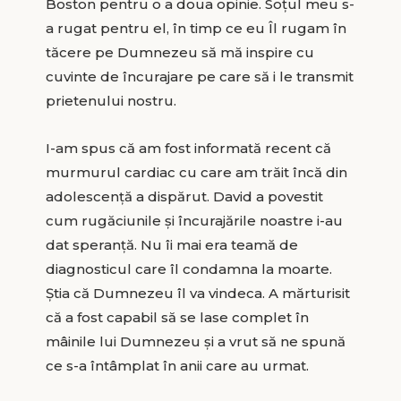
Boston pentru o a doua opinie. Soțul meu s-
a rugat pentru el, în timp ce eu Îl rugam în
tăcere pe Dumnezeu să mă inspire cu
cuvinte de încurajare pe care să i le transmit
prietenului nostru.
I-am spus că am fost informată recent că
murmurul cardiac cu care am trăit încă din
adolescență a dispărut. David a povestit
cum rugăciunile și încurajările noastre i-au
dat speranță. Nu îi mai era teamă de
diagnosticul care îl condamna la moarte.
Știa că Dumnezeu îl va vindeca. A mărturisit
că a fost capabil să se lase complet în
mâinile lui Dumnezeu și a vrut să ne spună
ce s-a întâmplat în anii care au urmat.