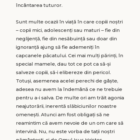
încântarea tuturor.
Sunt multe ocazii în viață în care copiii noștri
– copii mici, adolescenți sau maturi – fie din
neglijență, fie din nesăbuință sau doar din
ignoranță ajung să fie ademeniți în
capcanele păcatului. Cei mai mulți părinți, în
special mamele, dau tot ce pot ca să-și
salveze copiii, să-i elibereze din pericol.
Totuși, asemenea acelei perechi de gâște,
adesea nu avem la îndemână ce ne trebuie
pentru a-i salva. De multe ori am trăit agonia
neajutorării, inerentă slăbiciunilor noastre
omenești. Atunci am fost obligați să ne
reamintim că avem nevoie de un om care să
intervină. Nu, nu este vorba de tații noștri
pământești, ci de Omul Isus Hristos,