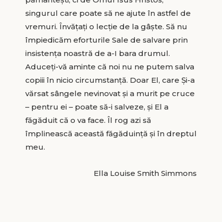
singurul care poate să ne ajute în astfel de
vremuri. Învățați o lecție de la gâște. Să nu
împiedicăm eforturile Sale de salvare prin
insistența noastră de a-I bara drumul.
Aduceți-vă aminte că noi nu ne putem salva
copiii în nicio circumstanţă. Doar El, care Şi-a
vărsat sângele nevinovat și a murit pe cruce
– pentru ei – poate să-i salveze, și El a
făgăduit că o va face. Îl rog azi să
împlinească această făgăduință și în dreptul
meu.
Ella Louise Smith Simmons