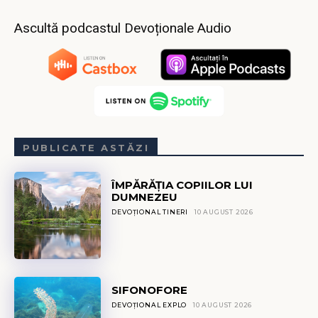
Ascultă podcastul Devoționale Audio
PUBLICATE ASTĂZI
ÎMPĂRĂȚIA COPIILOR LUI
DUMNEZEU
DEVOȚIONAL TINERI
10 AUGUST 2026
SIFONOFORE
DEVOȚIONAL EXPLO
10 AUGUST 2026