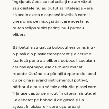
îngrijorați. Ceea ce noi ceilalți nu am văzut –
sau gâștele nu au putut să înțeleagă – era
că acolo exista o capcană invizibilă care îl
ținea prins pe micuț și din care acesta nu
putea scăpa și nici părinții nu-l puteau
elibera.
Bărbatul a strigat că bobocul era prins într-
o plasă din plastic transparent și a cerut o
foarfecă pentru a elibera bobocul. Locuiam
cel mai aproape, așa că m-am mișcat
repede. Curând, cu părinții departe de locul
cu pricina și având instrumentul potrivit,
bărbatul a putut să taie ochiurile plasei care
îl ținuse captiv pe micuț. În câteva minute, el
l-a eliberat pe bobocul de gâscă și l-a
așezat în picioare – spre ușurarea și