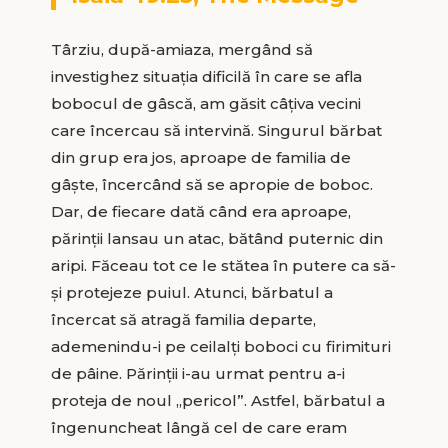
Târziu, după-amiaza, mergând să
investighez situația dificilă în care se afla
bobocul de gâscă, am găsit câțiva vecini
care încercau să intervină. Singurul bărbat
din grup era jos, aproape de familia de
gâște, încercând să se apropie de boboc.
Dar, de fiecare dată când era aproape,
părinții lansau un atac, bătând puternic din
aripi. Făceau tot ce le stătea în putere ca să-
și protejeze puiul. Atunci, bărbatul a
încercat să atragă familia departe,
ademenindu-i pe ceilalți boboci cu firimituri
de pâine. Părinții i-au urmat pentru a-i
proteja de noul „pericol”. Astfel, bărbatul a
îngenuncheat lângă cel de care eram