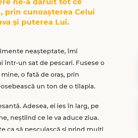
e ne-a dăruit tot ce
ia, prin cunoaşterea Celui
va şi puterea Lui.
nimente neașteptate, îmi
 într-un sat de pescari. Fusese o
mine, o fată de oraș, prin
osebească un ton de o tilapia.
esantă. Adesea, ei ies în larg, pe
, neștiind ce le va aduce ziua.
e ca să pescuiască și prind mulți