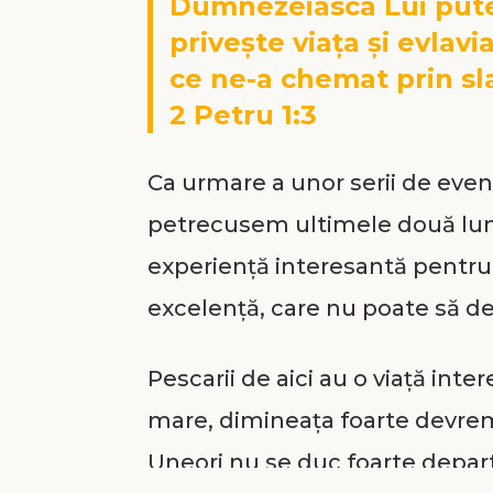
Dumnezeiasca Lui puter
priveşte viaţa şi evlav
ce ne-a chemat prin sla
2 Petru 1:3
Ca urmare a unor serii de eve
petrecusem ultimele două luni
experiență interesantă pentru 
excelență, care nu poate să de
Pescarii de aici au o viață inter
mare, dimineaţa foarte devreme
Uneori nu se duc foarte depart