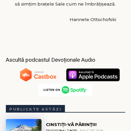
să simțim brațele Sale cum ne îmbrățișează.
Hannele Ottschofski
Ascultă podcastul Devoționale Audio
PUBLICATE ASTĂZI
CINSTIȚI-VĂ PĂRINȚII!
DEVOȚIONAL TINERI
8 AUGUST 2026