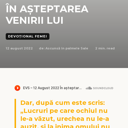
ÎN AȘTEPTAREA
VENIRII LUI
DEVOȚIONAL FEMEI
12 august 2022
2
min. read
de:
Ascunsă în palmele Sale
Dar, după cum este scris:
„Lucruri pe care ochiul nu
le-a văzut, urechea nu le-a
auzit, şi la inima omului nu