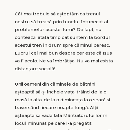
Cât mai trebuie să așteptăm ca trenul
nostru să treacă prin tunelul întunecat al
problemelor acestei lumi? De fapt, nu
contează, atâta timp cât suntem la bordul
acestui tren în drum spre căminul ceresc.
Lucrul cel mai bun despre cer este că Isus
va fi acolo. Ne va îmbrățișa. Nu va mai exista
distanțare socială!
Unii oameni din căminele de bătrâni
așteaptă să-și încheie viața, trăind de la o
masă la alta, de la o dimineața la o seară și
traversând fiecare noapte lungă. Alții
așteaptă să vadă fața Mântuitorului lor în
locul minunat pe care l-a pregătit