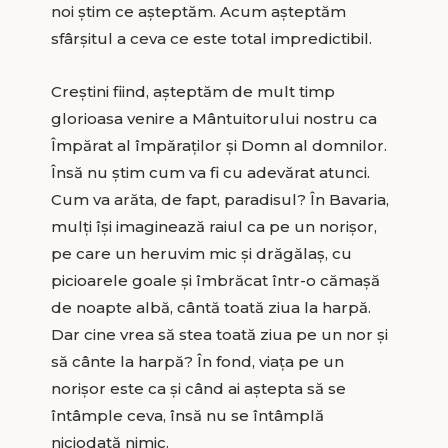
noi știm ce așteptăm. Acum așteptăm
sfârșitul a ceva ce este total impredictibil.
Creștini fiind, așteptăm de mult timp
glorioasa venire a Mântuitorului nostru ca
Împărat al împăraților și Domn al domnilor.
Însă nu știm cum va fi cu adevărat atunci.
Cum va arăta, de fapt, paradisul? În Bavaria,
mulți își imaginează raiul ca pe un norișor,
pe care un heruvim mic și drăgălaș, cu
picioarele goale și îmbrăcat într-o cămașă
de noapte albă, cântă toată ziua la harpă.
Dar cine vrea să stea toată ziua pe un nor și
să cânte la harpă? În fond, viața pe un
norișor este ca și când ai aștepta să se
întâmple ceva, însă nu se întâmplă
niciodată nimic.