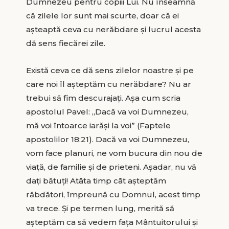
Dumnezeu pentru copiii Lui. Nu înseamnă
că zilele lor sunt mai scurte, doar că ei
așteaptă ceva cu nerăbdare și lucrul acesta
dă sens fiecărei zile.
Există ceva ce dă sens zilelor noastre și pe
care noi îl așteptăm cu nerăbdare? Nu ar
trebui să fim descurajați. Așa cum scria
apostolul Pavel: „Dacă va voi Dumnezeu,
mă voi întoarce iarăşi la voi” (Faptele
apostolilor 18:21). Dacă va voi Dumnezeu,
vom face planuri, ne vom bucura din nou de
viață, de familie și de prieteni. Așadar, nu vă
dați bătuți! Atâta timp cât așteptăm
răbdători, împreună cu Domnul, acest timp
va trece. Și pe termen lung, merită să
așteptăm ca să vedem fața Mântuitorului și