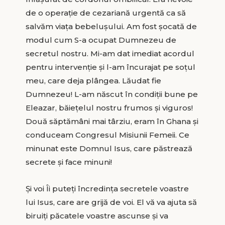
de o operație de cezariană urgentă ca să
salvăm viața bebelușului. Am fost șocată de
modul cum S-a ocupat Dumnezeu de
secretul nostru. Mi-am dat imediat acordul
pentru intervenție și l-am încurajat pe soțul
meu, care deja plângea. Lăudat fie
Dumnezeu! L-am născut în condiții bune pe
Eleazar, băiețelul nostru frumos și viguros!
Două săptămâni mai târziu, eram în Ghana și
conduceam Congresul Misiunii Femeii. Ce
minunat este Domnul Isus, care păstrează
secrete și face minuni!
Și voi Îi puteți încredința secretele voastre
lui Isus, care are grijă de voi. El vă va ajuta să
biruiți păcatele voastre ascunse și va