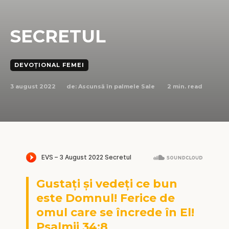
SECRETUL
DEVOȚIONAL FEMEI
3 august 2022
2
min. read
de:
Ascunsă în palmele Sale
Gustaţi şi vedeţi ce bun
este Domnul! Ferice de
omul care se încrede în El!
Psalmii 34:8