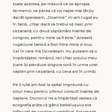
toate acestea, pe măsură ce se apropia
termenul, se părea că voi naște mai târziu
decât sperasem. „Doamne”, m-am rugat eu
în taină, „chiar dacă va trebui să nasc prin
cezariană, cu două săptămâni înainte de
congres, pentru mine va fi bine.” Această
rugăciune tainică a fost între mine și Isus,
Cel în care mă încredeam. Nu puteam să o
împărtășesc nimănui, nici chiar soțului meu
(care își pierduse singura soră în urma unei
nașteri prin cezariană, cu ceva ani în urmă).
Pe 5 iulie am fost la spital împreună cu
soțul meu pentru ultimul consult înainte de
naștere. Doctorul mi-a împărtășit vestea că
ecografia arăta că gâtul bebelușului era
înfășurat de cordonul ombilical. Era nevoie