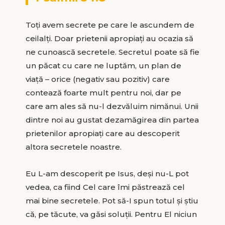
Toți avem secrete pe care le ascundem de
ceilalți. Doar prietenii apropiați au ocazia să
ne cunoască secretele. Secretul poate să fie
un păcat cu care ne luptăm, un plan de
viață – orice (negativ sau pozitiv) care
contează foarte mult pentru noi, dar pe
care am ales să nu-l dezvăluim nimănui. Unii
dintre noi au gustat dezamăgirea din partea
prietenilor apropiați care au descoperit
altora secretele noastre.
Eu L-am descoperit pe Isus, deși nu-L pot
vedea, ca fiind Cel care îmi păstrează cel
mai bine secretele. Pot să-I spun totul și știu
că, pe tăcute, va găsi soluții. Pentru El niciun