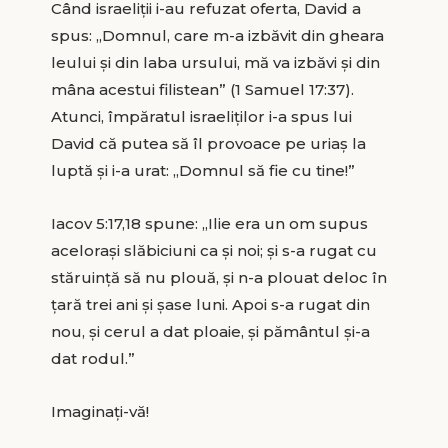
Când israeliții i-au refuzat oferta, David a
spus: „Domnul, care m-a izbăvit din gheara
leului și din laba ursului, mă va izbăvi și din
mâna acestui filistean” (1 Samuel 17:37).
Atunci, împăratul israeliților i-a spus lui
David că putea să îl provoace pe uriaș la
luptă și i-a urat: „Domnul să fie cu tine!”
Iacov 5:17,18 spune: „Ilie era un om supus
acelorași slăbiciuni ca și noi; și s-a rugat cu
stăruință să nu plouă, și n-a plouat deloc în
țară trei ani și șase luni. Apoi s-a rugat din
nou, și cerul a dat ploaie, și pământul și-a
dat rodul.”
Imaginați-vă!