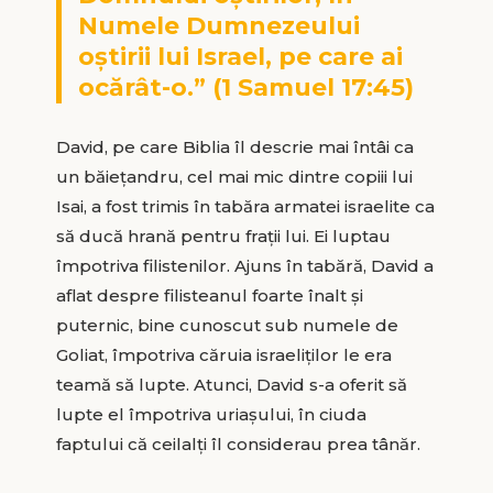
Numele Dumnezeului
oștirii lui Israel, pe care ai
ocărât-o.” (1 Samuel 17:45)
David, pe care Biblia îl descrie mai întâi ca
un băiețandru, cel mai mic dintre copiii lui
Isai, a fost trimis în tabăra armatei israelite ca
să ducă hrană pentru frații lui. Ei luptau
împotriva filistenilor. Ajuns în tabără, David a
aflat despre filisteanul foarte înalt și
puternic, bine cunoscut sub numele de
Goliat, împotriva căruia israeliților le era
teamă să lupte. Atunci, David s-a oferit să
lupte el împotriva uriașului, în ciuda
faptului că ceilalți îl considerau prea tânăr.