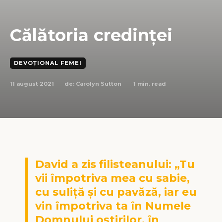
Călătoria credinței
DEVOȚIONAL FEMEI
11 august 2021
1
min. read
de:
Carolyn Sutton
David a zis filisteanului: „Tu
vii împotriva mea cu sabie,
cu suliță și cu pavăză, iar eu
vin împotriva ta în Numele
Domnului oștirilor, în