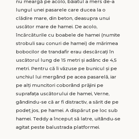
nu meargă pe acolo, băiatul a mers de-a
lungul unei pasarele care ducea la o
clădire mare, din beton, deasupra unui
uscător mare de hamei. De acolo,
încărcăturile cu boabele de hamei (numite
strobuli sau conuri de hamei) de mărimea
bobocilor de trandafir erau descărcați în
uscătorul lung de 15 metri și adânc de 4,5
metri. Pentru că îi văzuse pe bunicul și pe
unchiul lui mergând pe acea pasarelă, iar
pe alți muncitori coborând prăjini pe
suprafața uscătorului de hamei, Verne,
gândindu-se că ar fi distractiv, a sărit de pe
podeț jos, pe hamei. A dispărut pe loc sub
hamei. Teddy a început să latre, uitându‑se
agitat peste balustrada platformei.