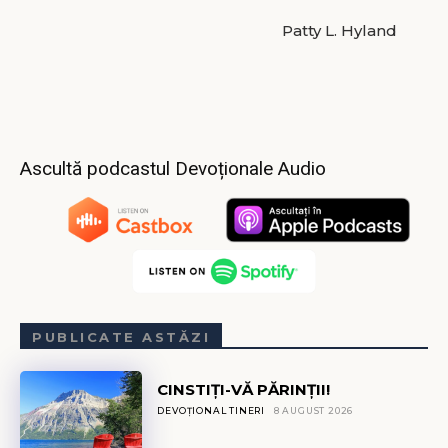
Patty L. Hyland
Ascultă podcastul Devoționale Audio
PUBLICATE ASTĂZI
CINSTIȚI-VĂ PĂRINȚII!
DEVOȚIONAL TINERI
8 AUGUST 2026