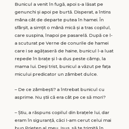
Bunicul a venit în fugă, apoi s-a lăsat pe
genunchi și apoi pe burtă. Disperat, a întins
mâna cât de departe putea în hamei. În
sfârșit, a simțit o mână mică și a tras copilul,
care suspina, înapoi pe pasarelă. După ce l-
a scuturat pe Verne de conurile de hamei
care i se agățaseră de haine, bunicul l-a luat
repede în brațe și l-a dus peste câmp, la
mama lui. Deși trist, bunicul a văzut pe fața
micului predicator un zâmbet dulce.
– De ce zâmbești? a întrebat bunicul cu
asprime. Nu știi că era cât pe ce să mori?
– Ştiu, a răspuns copilul din brațele lui, dar
eram în siguranță, căci I-am cerut celui mai
bun Prieten al meu, Isus, să te trimită în