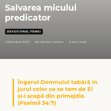
Salvarea micului
predicator
DEVOȚIONAL FEMEI
3 februarie 2021
2
min. read
de:
Carolyn Sutton
Îngerul Domnului tabără în
jurul celor ce se tem de El
şi-i scapă din primejdie.
(Psalmii 34:7)