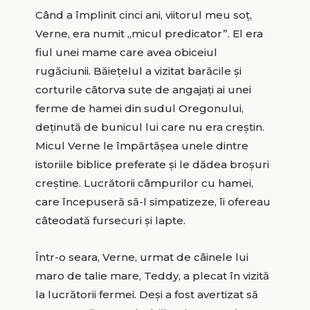
Când a împlinit cinci ani, viitorul meu soț,
Verne, era numit „micul predicator”. El era
fiul unei mame care avea obiceiul
rugăciunii. Băiețelul a vizitat barăcile și
corturile câtorva sute de angajați ai unei
ferme de hamei din sudul Oregonului,
deținută de bunicul lui care nu era creștin.
Micul Verne le împărtășea unele dintre
istoriile biblice preferate și le dădea broșuri
creștine. Lucrătorii câmpurilor cu hamei,
care începuseră să-l simpatizeze, îi ofereau
câteodată fursecuri și lapte.
Într-o seara, Verne, urmat de câinele lui
maro de talie mare, Teddy, a plecat în vizită
la lucrătorii fermei. Deși a fost avertizat să