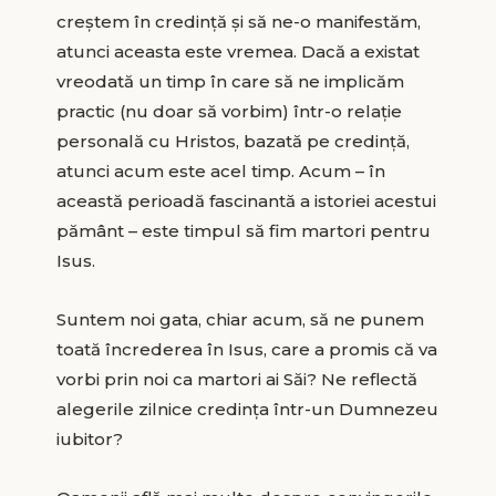
creştem în credinţă şi să ne-o manifestăm,
atunci aceasta este vremea. Dacă a existat
vreodată un timp în care să ne implicăm
practic (nu doar să vorbim) într-o relaţie
personală cu Hristos, bazată pe credinţă,
atunci acum este acel timp. Acum – în
această perioadă fascinantă a istoriei acestui
pământ – este timpul să fim martori pentru
Isus.
Suntem noi gata, chiar acum, să ne punem
toată încrederea în Isus, care a promis că va
vorbi prin noi ca martori ai Săi? Ne reflectă
alegerile zilnice credinţa într-un Dumnezeu
iubitor?