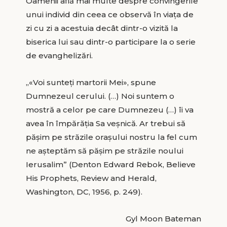
Oamenii află mai multe despre convingerile
unui individ din ceea ce observă în viaţa de
zi cu zi a acestuia decât dintr-o vizită la
biserica lui sau dintr-o participare la o serie
de evanghelizări.
„«Voi sunteţi martorii Mei», spune
Dumnezeul cerului. (…) Noi suntem o
mostră a celor pe care Dumnezeu (…) îi va
avea în împărăţia Sa veşnică. Ar trebui să
păşim pe străzile oraşului nostru la fel cum
ne aşteptăm să păşim pe străzile noului
Ierusalim” (Denton Edward Rebok, Believe
His Prophets, Review and Herald,
Washington, DC, 1956, p. 249).
Gyl Moon Bateman