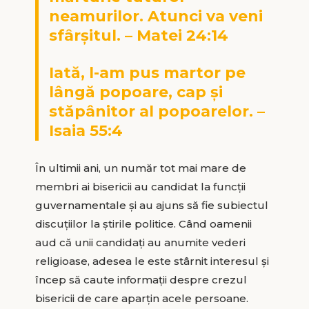
neamurilor. Atunci va veni
sfârşitul. – Matei 24:14
Iată, l-am pus martor pe
lângă popoare, cap şi
stăpânitor al popoarelor. –
Isaia 55:4
În ultimii ani, un număr tot mai mare de
membri ai bisericii au candidat la funcţii
guvernamentale şi au ajuns să fie subiectul
discuţiilor la ştirile politice. Când oamenii
aud că unii candidaţi au anumite vederi
religioase, adesea le este stârnit interesul şi
încep să caute informaţii despre crezul
bisericii de care aparţin acele persoane.