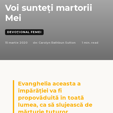
Voi sunteți martorii
Mei
DEVOȚIONAL FEMEI
15 martie 2020
1
min. read
de:
Carolyn Rathbun Sutton
Evanghelia aceasta a
împărăţiei va fi
propovăduită în toată
lumea, ca să slujească de
mărturie tuturor