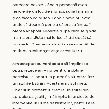
oarecare nevoie. Când o persoană avea
nevoie de un loc de muncă, suna la mama,
şi ea făcea ce putea. Când cineva nu avea
unde să doarmă pentru că era străin, ea îi
oferea adăpost. Filosofia după care se ghida
mama era: „Este mai ferice să dai decât să
primeşti.” Doar acum îmi dau seama cât de
mult mi-a influenţat viaţa acest lucru.
Am aşteptat cu nerăbdare să împlinesc
optsprezece ani – nu pentru a obţine
permisul, ci pentru a putea fi voluntară într-
un azil de bătrâni. Acesta era visul meu.
Chiar şi în prezent lucrez la un spital din
apropierea şcolii şi mă implic în proiecte de
intervenţie în urma dezastrelor, pentru a le