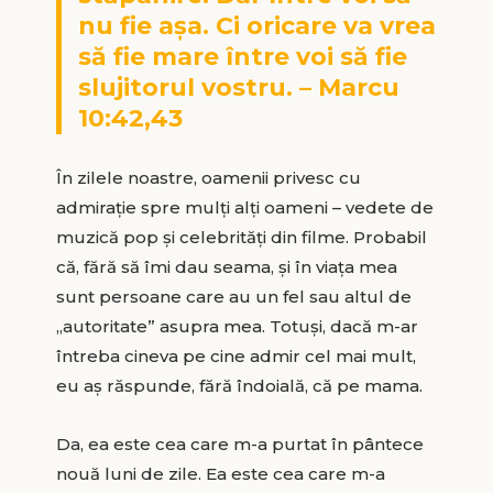
nu fie aşa. Ci oricare va vrea
să fie mare între voi să fie
slujitorul vostru. – Marcu
10:42,43
În zilele noastre, oamenii privesc cu
admiraţie spre mulţi alţi oameni – vedete de
muzică pop şi celebrităţi din filme. Probabil
că, fără să îmi dau seama, şi în viaţa mea
sunt persoane care au un fel sau altul de
„autoritate” asupra mea. Totuşi, dacă m-ar
întreba cineva pe cine admir cel mai mult,
eu aş răspunde, fără îndoială, că pe mama.
Da, ea este cea care m-a purtat în pântece
nouă luni de zile. Ea este cea care m-a