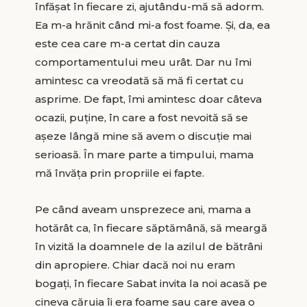
înfăşat în fiecare zi, ajutându-mă să adorm.
Ea m-a hrănit când mi-a fost foame. Şi, da, ea
este cea care m-a certat din cauza
comportamentului meu urât. Dar nu îmi
amintesc ca vreodată să mă fi certat cu
asprime. De fapt, îmi amintesc doar câteva
ocazii, puţine, în care a fost nevoită să se
aşeze lângă mine să avem o discuţie mai
serioasă. În mare parte a timpului, mama
mă învăţa prin propriile ei fapte.
Pe când aveam unsprezece ani, mama a
hotărât ca, în fiecare săptămână, să meargă
în vizită la doamnele de la azilul de bătrâni
din apropiere. Chiar dacă noi nu eram
bogaţi, în fiecare Sabat invita la noi acasă pe
cineva căruia îi era foame sau care avea o