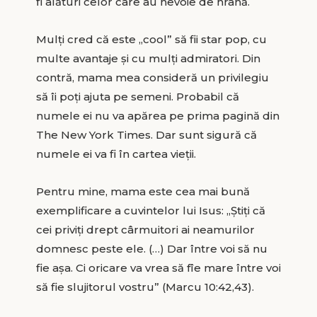
fi alături celor care au nevoie de hrană.
Mulţi cred că este „cool” să fii star pop, cu
multe avantaje şi cu mulţi admiratori. Din
contră, mama mea consideră un privilegiu
să îi poţi ajuta pe semeni. Probabil că
numele ei nu va apărea pe prima pagină din
The New York Times. Dar sunt sigură că
numele ei va fi în cartea vieţii.
Pentru mine, mama este cea mai bună
exemplificare a cuvintelor lui Isus: „Ştiţi că
cei priviţi drept cârmuitori ai neamurilor
domnesc peste ele. (…) Dar între voi să nu
fie aşa. Ci oricare va vrea să fîe mare între voi
să fie slujitorul vostru” (Marcu 10:42,43).