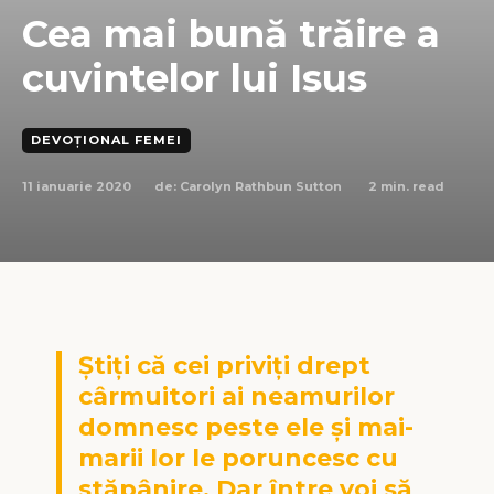
Cea mai bună trăire a
cuvintelor lui Isus
DEVOȚIONAL FEMEI
11 ianuarie 2020
2
min. read
de:
Carolyn Rathbun Sutton
Ştiţi că cei priviţi drept
cârmuitori ai neamurilor
domnesc peste ele şi mai-
marii lor le poruncesc cu
stăpânire. Dar între voi să