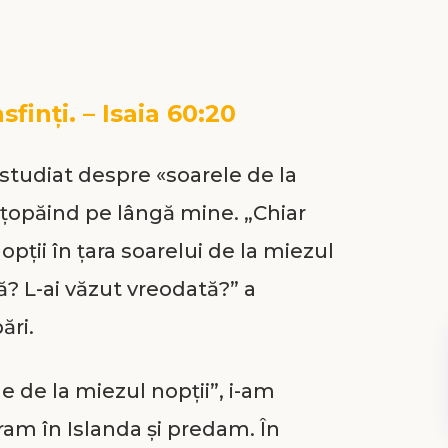
finţi. – Isaia 60:20
 studiat despre «soarele de la
, ţopăind pe lângă mine. „Chiar
opţii în ţara soarelui de la miezul
? L-ai văzut vreodată?” a
ări.
e de la miezul nopţii”, i-am
ram în Islanda şi predam. În