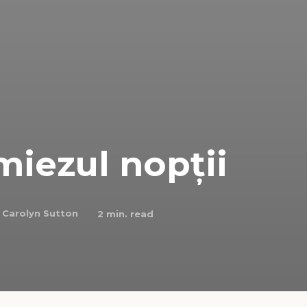
miezul nopții
Carolyn Sutton
2
min. read