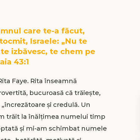
mnul care te-a făcut,
ntocmit, Israele: „Nu te
 te izbăvesc, te chem pe
aia 43:1
ita Faye. Rita înseamnă
overtită, bucuroasă că trăieşte,
 „încrezătoare şi credulă. Un
m trăit la înălţimea numelui timp
doptată şi mi-am schimbat numele