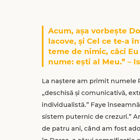
Acum, aşa vorbeşte Do
lacove, şi Cel ce te-a î
teme de nimic, căci Eu
nume: eşti al Meu.” – Is
La naştere am primit numele R
„deschisă şi comunicativă, extr
individualistă.” Faye înseamnă
sistem puternic de crezuri.” A
de patru ani, când am fost a