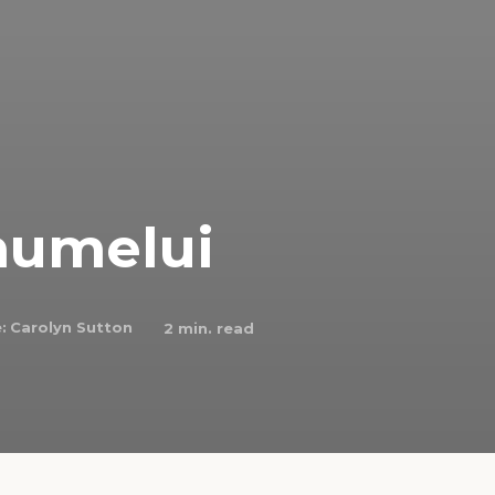
numelui
:
Carolyn Sutton
2
min. read