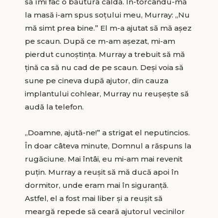
să îmi fac o băutură caldă. În-torcându-mă
la masă i-am spus soţului meu, Murray: „Nu
mă simt prea bine.” El m-a ajutat să mă aşez
pe scaun. După ce m-am aşezat, mi-am
pierdut cunoştinţa. Murray a trebuit să mă
ţină ca să nu cad de pe scaun. Deşi voia să
sune pe cineva după ajutor, din cauza
implantului cohlear, Murray nu reuşeşte să
audă la telefon.
„Doamne, ajută-ne!” a strigat el neputincios.
În doar câteva minute, Domnul a răspuns la
rugăciune. Mai întâi, eu mi-am mai revenit
puţin. Murray a reuşit să mă ducă apoi în
dormitor, unde eram mai în siguranţă.
Astfel, el a fost mai liber şi a reuşit să
meargă repede să ceară ajutorul vecinilor