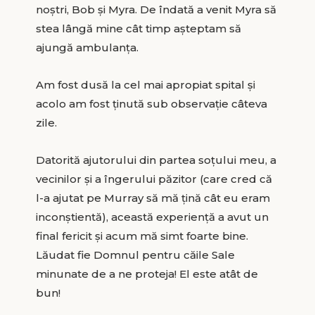
noştri, Bob şi Myra. De îndată a venit Myra să
stea lângă mine cât timp aşteptam să
ajungă ambulanţa.
Am fost dusă la cel mai apropiat spital şi
acolo am fost ţinută sub observaţie câteva
zile.
Datorită ajutorului din partea soţului meu, a
vecinilor şi a îngerului păzitor (care cred că
l-a ajutat pe Murray să mă ţină cât eu eram
inconştientă), această experienţă a avut un
final fericit şi acum mă simt foarte bine.
Lăudat fie Domnul pentru căile Sale
minunate de a ne proteja! El este atât de
bun!