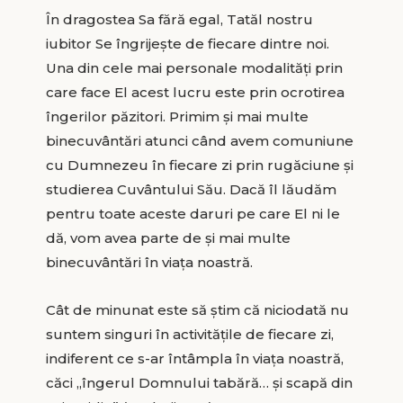
În dragostea Sa fără egal, Tatăl nostru
iubitor Se îngrijeşte de fiecare dintre noi.
Una din cele mai personale modalităţi prin
care face El acest lucru este prin ocrotirea
îngerilor păzitori. Primim şi mai multe
binecuvântări atunci când avem comuniune
cu Dumnezeu în fiecare zi prin rugăciune şi
studierea Cuvântului Său. Dacă îl lăudăm
pentru toate aceste daruri pe care El ni le
dă, vom avea parte de şi mai multe
binecuvântări în viaţa noastră.
Cât de minunat este să ştim că niciodată nu
suntem singuri în activităţile de fiecare zi,
indiferent ce s-ar întâmpla în viaţa noastră,
căci „îngerul Domnului tabără… şi scapă din