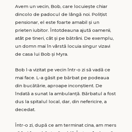
Avem un vecin, Bob, care locuieşte chiar
dincolo de padocul de lângă noi. Poliţist
pensionar, el este foarte amabil şi un
prieten iubitor. Întotdeauna ajută oamenii,
atât pe tineri, cât şi pe bătrâni. De exemplu,
un domn mai în vârstă locuia singur vizavi
de casa lui Bob şi Myra.
Bob l-a vizitat pe vecin într-o zi să vadă ce
mai face. L-a găsit pe bărbat pe podeaua
din bucătărie, aproape inconştient. De
îndată a sunat la ambulanţă. Bărbatul a fost
dus la spitalul local, dar, din nefericire, a
decedat.
Într-o zi, după ce am terminat cina, am mers