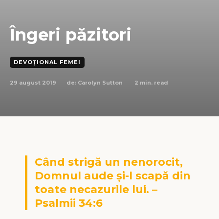
Îngeri păzitori
DEVOȚIONAL FEMEI
29 august 2019
2
min. read
de:
Carolyn Sutton
Când strigă un nenorocit,
Domnul aude şi-l scapă din
toate necazurile lui. –
Psalmii 34:6