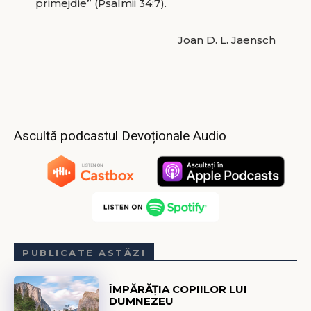
primejdie” (Psalmii 34:7).
Joan D. L. Jaensch
Ascultă podcastul Devoționale Audio
PUBLICATE ASTĂZI
ÎMPĂRĂȚIA COPIILOR LUI
DUMNEZEU