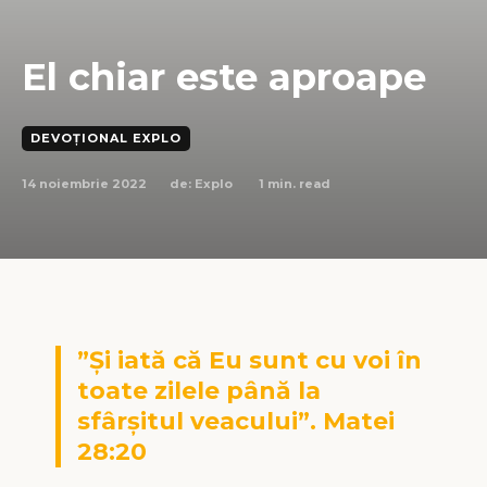
El chiar este aproape
DEVOȚIONAL EXPLO
14 noiembrie 2022
1
min. read
de:
Explo
”Și iată că Eu sunt cu voi în
toate zilele până la
sfârșitul veacului”. Matei
28:20