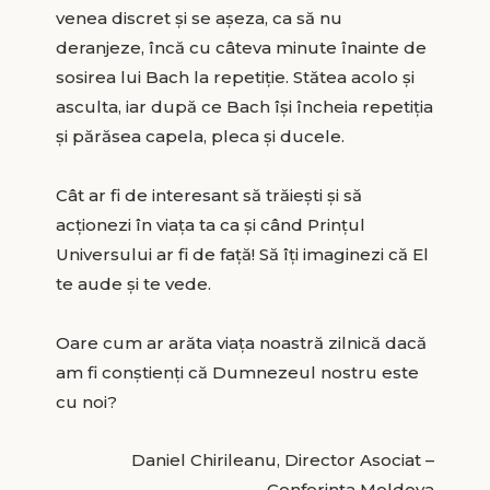
venea discret și se așeza, ca să nu
deranjeze, încă cu câteva minute înainte de
sosirea lui Bach la repetiție. Stătea acolo și
asculta, iar după ce Bach își încheia repetiția
și părăsea capela, pleca și ducele.
Cât ar fi de interesant să trăiești și să
acționezi în viața ta ca și când Prințul
Universului ar fi de față! Să îți imaginezi că El
te aude și te vede.
Oare cum ar arăta viața noastră zilnică dacă
am fi conștienți că Dumnezeul nostru este
cu noi?
Daniel Chirileanu, Director Asociat –
Conferința Moldova