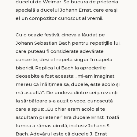
ducelui de Weimar. Se bucura de prietenia
specială a ducelui Johann Ernst, care era și
el un compozitor cunoscut al vremii.
Cu o ocazie festivă, cineva a lăudat pe
Johann Sebastian Bach pentru repetițiile lui,
care puteau fi considerate adevărate
concerte, deși el repeta singur în capela
bisericii. Replica lui Bach la aprecierile
deosebite a fost aceasta: „mi-am imaginat
mereu că înălțimea sa, ducele, este acolo și
mă ascultă”. De undeva dintre cei prezenți
la sărbătoare s-a auzit o voce, cunoscută
care a spus: „Eu chiar eram acolo și te
ascultam prietene!” Era ducele Ernst. Toată
lumea a rămas uimită, inclusiv Johann S.
Bach. Adevărul este că ducele J. Ernst