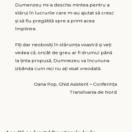
Dumenzeu mi-a deschis mintea pentru a
stărui în lucrurile care m-au ajutat să cresc
și să fiu pregătită spre a primi acea
împlinire.
Fiți dar neobosiți în stăruința voastră și veți
vedea că, oricât de greu ar fi drumul până
la ținta propusă, Dumnezeu va încununa
izbânda cum nici nu ați visat vreodată.
Oana Pop, Ghid Asistent – Conferința
Transilvania de Nord