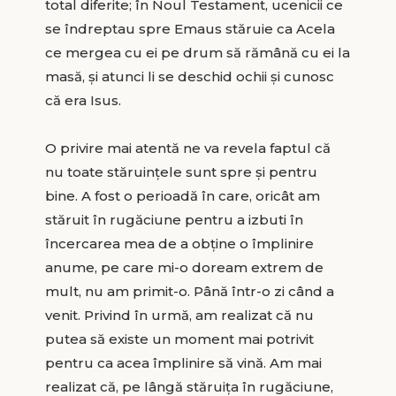
total diferite; în Noul Testament, ucenicii ce
se îndreptau spre Emaus stăruie ca Acela
ce mergea cu ei pe drum să rămână cu ei la
masă, și atunci li se deschid ochii și cunosc
că era Isus.
O privire mai atentă ne va revela faptul că
nu toate stăruințele sunt spre și pentru
bine. A fost o perioadă în care, oricât am
stăruit în rugăciune pentru a izbuti în
încercarea mea de a obține o împlinire
anume, pe care mi-o doream extrem de
mult, nu am primit-o. Până într-o zi când a
venit. Privind în urmă, am realizat că nu
putea să existe un moment mai potrivit
pentru ca acea împlinire să vină. Am mai
realizat că, pe lângă stăruița în rugăciune,