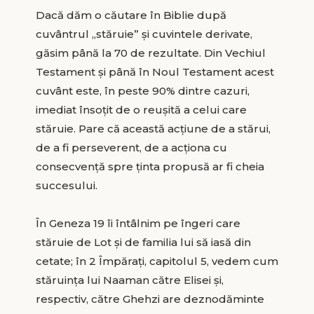
Dacă dăm o căutare în Biblie după
cuvântrul „stăruie” și cuvintele derivate,
găsim până la 70 de rezultate. Din Vechiul
Testament și până în Noul Testament acest
cuvânt este, în peste 90% dintre cazuri,
imediat însoțit de o reușită a celui care
stăruie. Pare că această acțiune de a stărui,
de a fi perseverent, de a acționa cu
consecvență spre ținta propusă ar fi cheia
succesului.
În Geneza 19 îi întâlnim pe îngeri care
stăruie de Lot și de familia lui să iasă din
cetate; în 2 Împărați, capitolul 5, vedem cum
stăruința lui Naaman către Elisei și,
respectiv, către Ghehzi are deznodăminte