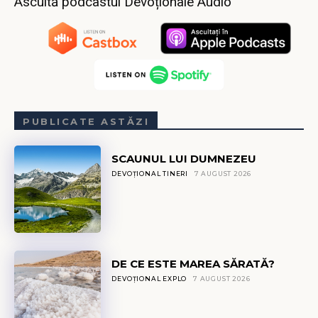
Ascultă podcastul Devoționale Audio
PUBLICATE ASTĂZI
SCAUNUL LUI DUMNEZEU
DEVOȚIONAL TINERI
7 AUGUST 2026
DE CE ESTE MAREA SĂRATĂ?
DEVOȚIONAL EXPLO
7 AUGUST 2026