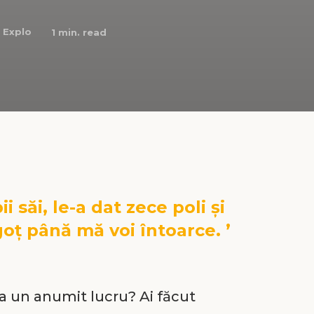
:
Explo
1
min. read
 săi, le-a dat zece poli și
egoț până mă voi întoarce. ’
la un anumit lucru? Ai făcut