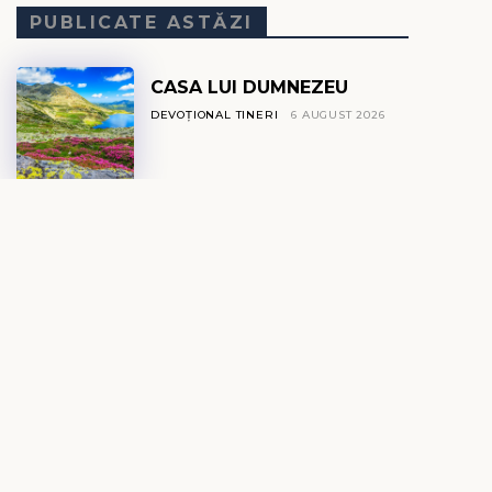
PUBLICATE ASTĂZI
CASA LUI DUMNEZEU
DEVOȚIONAL TINERI
6 AUGUST 2026
MICROUNDE
DEVOȚIONAL EXPLO
6 AUGUST 2026
NEUROȘTIINȚA
AUTOCONTROLULUI ȘI
DISCIPLINA SPIRITUALĂ
DEVOȚIONAL ZILNIC
6 AUGUST 2026