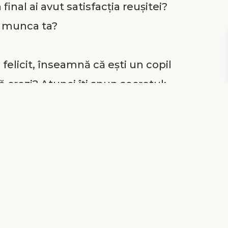
final ai avut satisfacția reușitei?
u munca ta?
felicit, înseamnă că ești un copil
ă crezi? Atunci îți spun secretul:
 comoară.
alant” pe care Dumnezeu l-a pus în
nzestrat cu ceva absolut special pe
edă. În ochii Lui ești unic. Nu mai
pământului. Nu e uimitor?