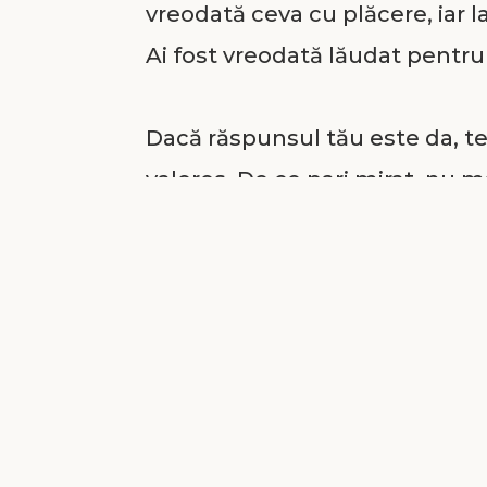
vreodată ceva cu plăcere, iar la 
Ai fost vreodată lăudat pentr
Dacă răspunsul tău este da, te 
valoros. De ce pari mirat, nu m
ai înăuntrul tău, pitită bine, o
Mă refer la acel „pol”, acel „t
tine când te-a creat. El te-a î
care nimeni altcineva nu îl pos
există nimeni ca tine pe fața 