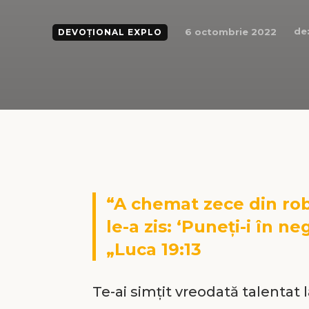
de
6 octombrie 2022
DEVOȚIONAL EXPLO
“A chemat zece din robii
le-a zis: ‘Puneți-i în n
„Luca 19:13
Te-ai simțit vreodată talentat 