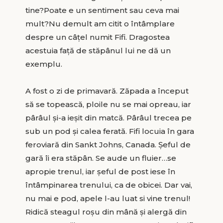
tine?Poate e un sentiment sau ceva mai
mult?Nu demult am citit o întâmplare
despre un câțel numit Fifi. Dragostea
acestuia față de stăpânul lui ne dă un
exemplu.
A fost o zi de primavară. Zăpada a început
să se topească, ploile nu se mai opreau, iar
pârâul și-a ieșit din matcă. Pârâul trecea pe
sub un pod și calea ferată. Fifi locuia în gara
feroviară din Sankt Johns, Canada. Șeful de
gară îi era stăpân. Se aude un fluier…se
apropie trenul, iar șeful de post iese în
întâmpinarea trenului, ca de obicei. Dar vai,
nu mai e pod, apele l-au luat si vine trenul!
Ridică steagul roșu din mână și alergă din