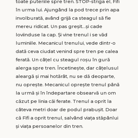
toate puteriile spre tren. STOP-striga el, Fifi
în urma lui. Ajungând la pod trece prin apa
involburată, având grijă ca steagul să fie
mereu ridicat. Un pas greșit…și cade
loviinduse la cap. Și vine trenul i se văd
luminiile. Mecanicul trenului, vede dintr-o
dată ceva ciudat venind spre tren pe calea
ferată. Un câțel cu steagul roșu în gură
alerga spre tren. Încetinește, dar câțelusul
aleargă și mai hotărât, nu se dă deoparte,
nu oprește. Mecanicul oprește trenul până
la urmă și în îndepartare obsearvă un om
căzut pe linia căi ferate. Trenul a oprit la
câteva metri doar de podul prabușit. Doar
că Fifi a oprit trenul, salvând viața stăpânlui
și viața persoanelor din tren.