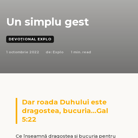
Un simplu gest
DEVOȚIONAL EXPLO
1 octombrie 2022
1
min. read
de:
Explo
Dar roada Duhului este
dragostea, bucuria…Gal
5:22
Ce înseamnă dragostea și bucuria pentru