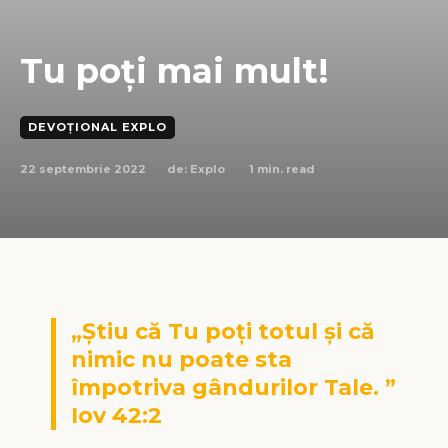
Tu poți mai mult!
DEVOȚIONAL EXPLO
22 septembrie 2022
1
min. read
de:
Explo
„Știu că Tu poți totul și că
nimic nu poate sta
împotriva gândurilor Tale. ”
Iov 42:2