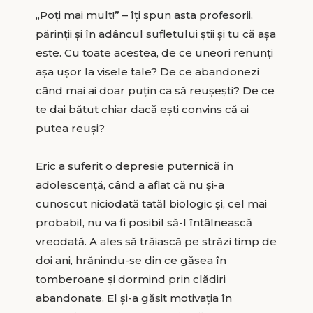
„Poți mai mult!” – îți spun asta profesorii,
părinții și în adâncul sufletului știi și tu că așa
este. Cu toate acestea, de ce uneori renunți
așa ușor la visele tale? De ce abandonezi
când mai ai doar puțin ca să reușești? De ce
te dai bătut chiar dacă ești convins că ai
putea reuși?
Eric a suferit o depresie puternică în
adolescență, când a aflat că nu și-a
cunoscut niciodată tatăl biologic și, cel mai
probabil, nu va fi posibil să-l întâlnească
vreodată. A ales să trăiască pe străzi timp de
doi ani, hrănindu-se din ce găsea în
tomberoane și dormind prin clădiri
abandonate. El și-a găsit motivația în