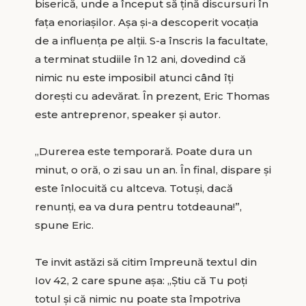
biserică, unde a început să țină discursuri în
fața enoriașilor. Așa și-a descoperit vocația
de a influența pe alții. S-a înscris la facultate,
a terminat studiile în 12 ani, dovedind că
nimic nu este imposibil atunci când îți
dorești cu adevărat. În prezent, Eric Thomas
este antreprenor, speaker și autor.
„Durerea este temporară. Poate dura un
minut, o oră, o zi sau un an. În final, dispare și
este înlocuită cu altceva. Totuși, dacă
renunți, ea va dura pentru totdeauna!”,
spune Eric.
Te invit astăzi să citim împreună textul din
Iov 42, 2 care spune așa: „Știu că Tu poți
totul și că nimic nu poate sta împotriva