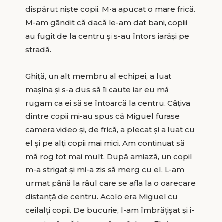
dispărut niște copii. M-a apucat o mare frică.
M-am gândit că dacă le-am dat bani, copiii
au fugit de la centru și s-au întors iarăși pe
stradă.
Ghiță, un alt membru al echipei, a luat
mașina și s-a dus să îi caute iar eu mă
rugam ca ei să se întoarcă la centru. Câțiva
dintre copii mi-au spus că Miguel furase
camera video și, de frică, a plecat și a luat cu
el și pe alți copii mai mici. Am continuat să
mă rog tot mai mult. După amiază, un copil
m-a strigat și mi-a zis să merg cu el. L-am
urmat până la râul care se afla la o oarecare
distanță de centru. Acolo era Miguel cu
ceilalți copii. De bucurie, l-am îmbrățișat și i-