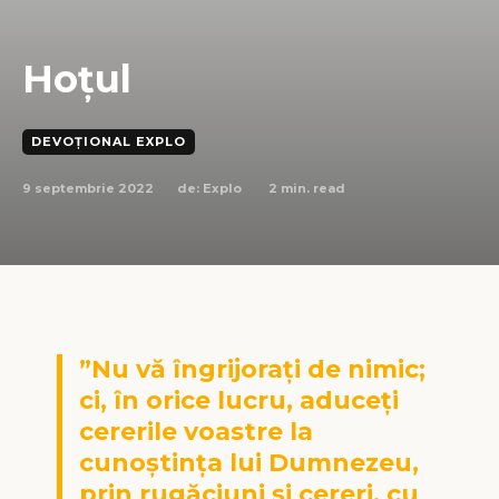
Hoțul
DEVOȚIONAL EXPLO
9 septembrie 2022
2
min. read
de:
Explo
”Nu vă îngrijorați de nimic;
ci, în orice lucru, aduceți
cererile voastre la
cunoștința lui Dumnezeu,
prin rugăciuni și cereri, cu