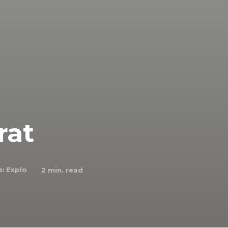
rat
e:
Explo
2
min. read