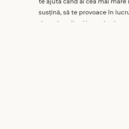
te ajuta când ai cea mai mare n
susțină, să te provoace în luc
tine, să realizați lucruri mărețe
rând să te iubească, prieten car
nevoie?
Ei, vreau să-ți spun că acest su
crede că este mult prea perfec
dorește nespus de mult să se 
încearcă prin diferite căi să te
să nu-ți dorești să-L cunoști, 
A dat un preț ATÂT de mare pen