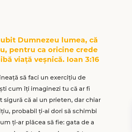
 iubit Dumnezeu lumea, că
iu, pentru ca oricine crede
aibă viață veșnică. Ioan 3:16
neață să faci un exercițiu de
ti cum îți imaginezi tu că ar fi
 sigură că ai un prieten, dar chiar
țiu, probabil ți-ai dori să schimbi
 Cum ți-ar plăcea să fie: gata de a