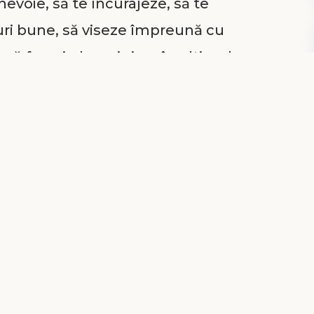
evoie, să te încurajeze, să te
ruri bune, să viseze împreună cu
, să faceți planuri și nu în ultimul
e și-ar da viața pentru tine la
per prieten există, deși uneori ai
t pentru un muritor de rând. El
împrietenească cu tine și
 cucerească, deși s-ar putea ca tu
ignorându-I glasul care te cheamă.
tru ca tu să fi al Lui. Alegerea