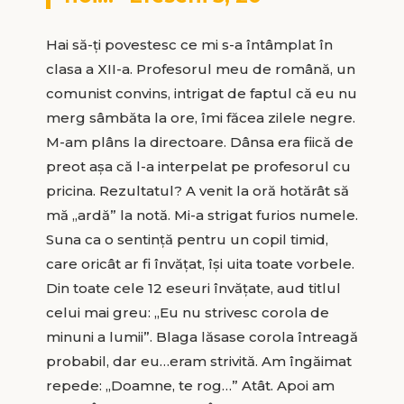
Hai să-ți povestesc ce mi s-a întâmplat în
clasa a XII-a. Profesorul meu de română, un
comunist convins, intrigat de faptul că eu nu
merg sâmbăta la ore, îmi făcea zilele negre.
M-am plâns la directoare. Dânsa era fiică de
preot așa că l-a interpelat pe profesorul cu
pricina. Rezultatul? A venit la oră hotărât să
mă „ardă” la notă. Mi-a strigat furios numele.
Suna ca o sentință pentru un copil timid,
care oricât ar fi învățat, își uita toate vorbele.
Din toate cele 12 eseuri învăţate, aud titlul
celui mai greu: „Eu nu strivesc corola de
minuni a lumii”. Blaga lăsase corola întreagă
probabil, dar eu…eram strivită. Am îngăimat
repede: „Doamne, te rog…” Atât. Apoi am