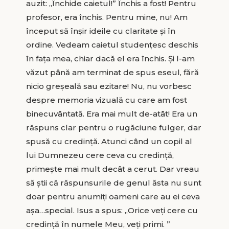
auzit: „Închide caietul!” Închis a fost! Pentru
profesor, era închis. Pentru mine, nu! Am
început să înşir ideile cu claritate și în
ordine. Vedeam caietul studențesc deschis
în fața mea, chiar dacă el era închis. Și l-am
văzut până am terminat de spus eseul, fără
nicio greșeală sau ezitare! Nu, nu vorbesc
despre memoria vizuală cu care am fost
binecuvântată. Era mai mult de-atât! Era un
răspuns clar pentru o rugăciune fulger, dar
spusă cu credință. Atunci când un copil al
lui Dumnezeu cere ceva cu credință,
primește mai mult decât a cerut. Dar vreau
să știi că răspunsurile de genul ăsta nu sunt
doar pentru anumiți oameni care au ei ceva
așa…special. Isus a spus: „Orice veți cere cu
credință în numele Meu, veți primi. ”