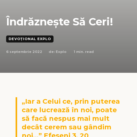
Îndrăzneşte Să Ceri!
DEVOȚIONAL EXPLO
6 septembrie 2022
1
min. read
de:
Explo
„Iar a Celui ce, prin puterea
care lucrează în noi, poate
să facă nespus mai mult
decât cerem sau gândim
noi…” Efeseni 3, 20