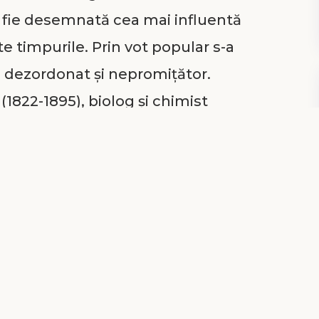
 fie desemnată cea mai influentă
te timpurile. Prin vot popular s-a
b, dezordonat și nepromițător.
1822-1895), biolog și chimist
are a făcut foarte multe în
obândit renumele prin teoria lui
rarea metodelor de prevenire a
oltat vaccinuri pentru boli precum
i variola. Totodată a dezvoltat o
r bacteriilor asupra alimentelor
apoi răcirea substanței, cunoscută