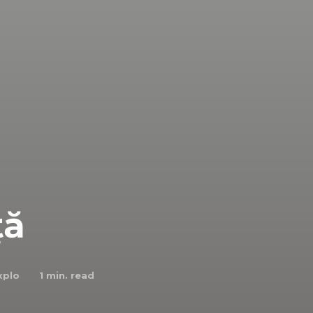
ță
xplo
1
min. read