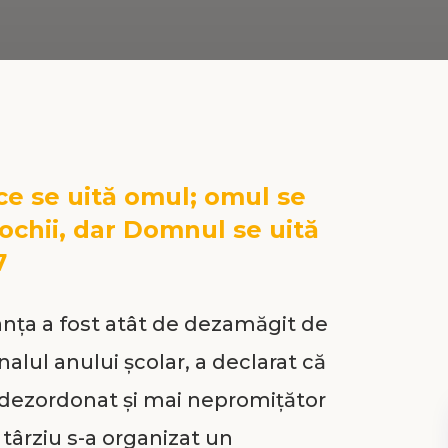
ce se uită omul; omul se
 ochii, dar Domnul se uită
7
ranța a fost atât de dezamăgit de
finalul anului școlar, a declarat că
i dezordonat și mai nepromițător
 târziu s-a organizat un