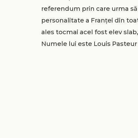
referendum prin care urma să
personalitate a Franței din toa
ales tocmai acel fost elev sla
Numele lui este Louis Pasteur (
renumit în istoria medicinei, c
favoarea științei și care și-a d
despre bacterii și prin preluc
bolilor prin vaccinare. A dezv
antraxul, holera, tuberculoza ș
metodă de reducere a efectelo
și băuturilor prin încălzirea, 
ca pasteurizare.