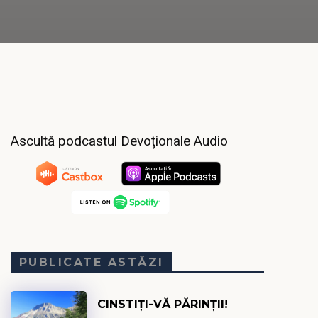
Ascultă podcastul Devoționale Audio
PUBLICATE ASTĂZI
CINSTIȚI-VĂ PĂRINȚII!