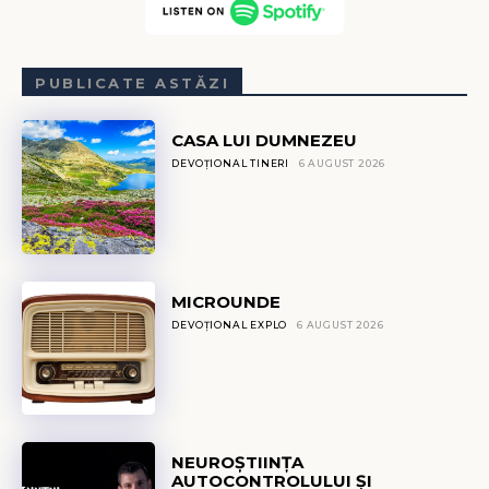
PUBLICATE ASTĂZI
CASA LUI DUMNEZEU
DEVOȚIONAL TINERI
6 AUGUST 2026
MICROUNDE
DEVOȚIONAL EXPLO
6 AUGUST 2026
NEUROȘTIINȚA
AUTOCONTROLULUI ȘI