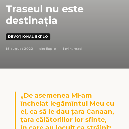
Traseul nu este
destinația
DEVOȚIONAL EXPLO
18 august 2022
1
min. read
de:
Explo
„De asemenea Mi-am
încheiat legămîntul Meu cu
ei, ca să le dau ţara Canaan,
ţara călătoriilor lor sfinte,
în care au locuit ca străini‟.