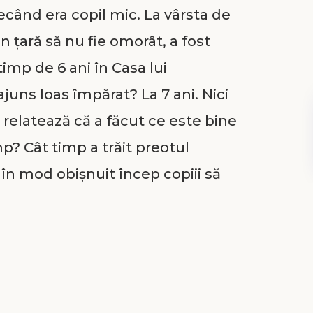
ecând era copil mic. La vârsta de
n ţară să nu fie omorât, a fost
imp de 6 ani în Casa lui
ajuns Ioas împărat? La 7 ani. Nici
 relatează că a făcut ce este bine
p? Cât timp a trăit preotul
 în mod obişnuit încep copiii să
tron şi este declarat împărat. Ca
 bucuriile copilăriei, dar nu-şi
ce o avea. Îndrumătorul său
care avea o legătură strânsă cu
facă pe Ioas să-şi înțeleagă bine