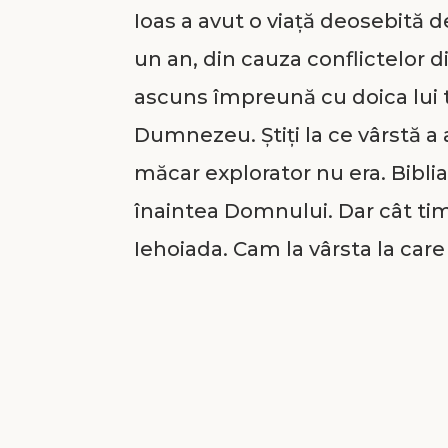
Ioas a avut o viață deosebită d
un an, din cauza conflictelor di
ascuns împreună cu doica lui t
Dumnezeu. Ştiți la ce vârstă a 
măcar explorator nu era. Biblia
înaintea Domnului. Dar cât tim
Iehoiada. Cam la vârsta la care
meargă la şcoală, Ioas urcă pe 
orice copil, avea şi el nevoie de
permitea din cauza “funcției” 
principal era Iehoiada, un om 
Dumnezeu, acesta reuşind să-l 