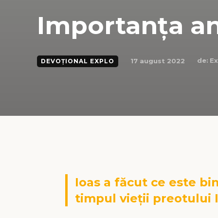
Importanța an
de:
Ex
17 august 2022
DEVOȚIONAL EXPLO
Ioas a făcut ce este bi
timpul vieții preotului 