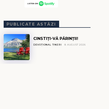
PUBLICATE ASTĂZI
CINSTIȚI-VĂ PĂRINȚII!
DEVOȚIONAL TINERI
8 AUGUST 2026
FLOAREA CADAVRU
DEVOȚIONAL EXPLO
8 AUGUST 2026
IZVOR DE VIAȚĂ