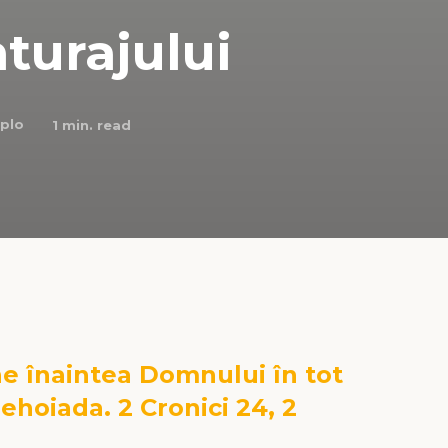
turajului
plo
1
min. read
ne înaintea Domnului în tot
Iehoiada. 2 Cronici 24, 2