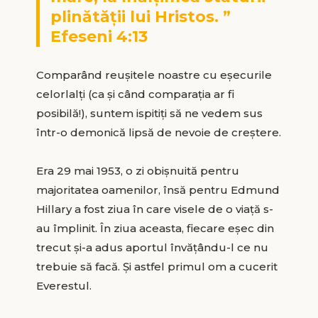
plinătății lui Hristos. ”
Efeseni 4:13
Comparând reușitele noastre cu eșecurile
celorlalți (ca și când comparația ar fi
posibilă!), suntem ispitiți să ne vedem sus
într-o demonică lipsă de nevoie de creștere.
Era 29 mai 1953, o zi obișnuită pentru
majoritatea oamenilor, însă pentru Edmund
Hillary a fost ziua în care visele de o viață s-
au împlinit. În ziua aceasta, fiecare eșec din
trecut și-a adus aportul învățându-l ce nu
trebuie să facă. Și astfel primul om a cucerit
Everestul.