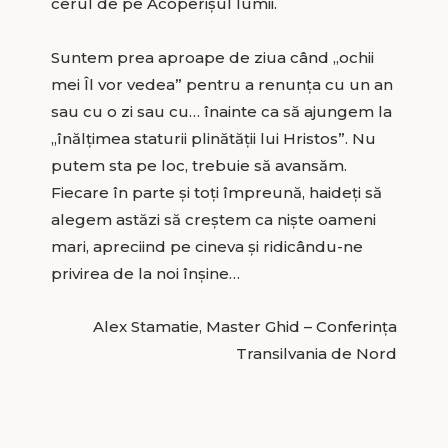
cerul de pe Acoperișul lumii.
Suntem prea aproape de ziua când „ochii
mei Îl vor vedea” pentru a renunța cu un an
sau cu o zi sau cu… înainte ca să ajungem la
„înălțimea staturii plinătății lui Hristos”. Nu
putem sta pe loc, trebuie să avansăm.
Fiecare în parte și toți împreună, haideți să
alegem astăzi să creștem ca niște oameni
mari, apreciind pe cineva și ridicându-ne
privirea de la noi înșine…
Alex Stamatie, Master Ghid – Conferința
Transilvania de Nord