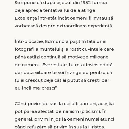
Se spune că după eșecul din 1952 lumea
deja aprecia tentativa lui de a atinge
Excelența într-atât încât oamenii îl invitau să
vorbească despre extraordinara experiență.
Într-o ocazie, Edmund a pășit în fața unei
fotografii a muntelui și a rostit cuvintele care
până astăzi continuă să motiveze milioane
de oameni: „Everestule, tu m-ai învins odată,
dar data viitoare te voi învinge eu pentru că
tu ai crescut deja cât ai putut să crești, dar
eu încă mai cresc!”
Când privim de sus la ceilalți oameni, aceștia
pot părea afectați de nanism (piticism). În
general, privim în jos la oameni numai atunci
când refuzăm să privim în sus la Hristos.