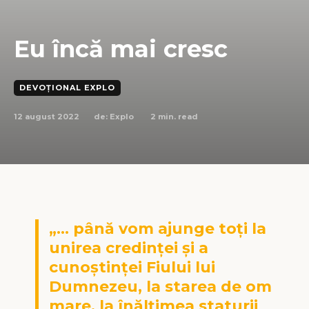
Eu încă mai cresc
DEVOȚIONAL EXPLO
12 august 2022
2
min. read
de:
Explo
„… până vom ajunge toți la
unirea credinței și a
cunoștinței Fiului lui
Dumnezeu, la starea de om
mare, la înălțimea staturii