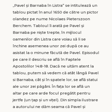
„Pavel și Barnaba în Listra” se intitulează un
tablou pictat în anul 1650 de către un pictor
olandez pe nume Nicolaes Pieterszoon
Berchem. Tabloul îi arată pe Pavel și
Barnaba pe niște trepte, în mijlocul
oamenilor din Listra care voiau să li se
închine asemenea unor zei după ce au
asistat la o minune făcută de Pavel. Episodul
pe care il descriu se află în Faptele
Apostolilor 14:8-18. Dacă ne uităm atent la
tablou, putem să vedem că atât lângă Pavel
si Barnaba, cât și în spatele lor, se află statui
ale unor zei păgâni. În fața lor se află un
altar pe care arde focul pregătit pentru
jertfe (un țap și un vițel). Din simpla ilustrare
a autorului ne dăm seama că Pavel și