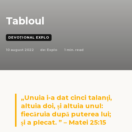
Tabloul
DEVOȚIONAL EXPLO
10 august 2022
1
min. read
de:
Explo
„Unuia i-a dat cinci talanţi,
altuia doi, şi altuia unul:
fiecăruia după puterea lui;
şi a plecat. ” – Matei 25:15