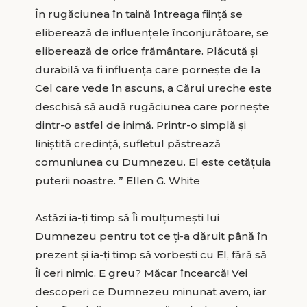
În rugăciunea în taină întreaga ființă se
eliberează de influențele înconjurătoare, se
eliberează de orice frământare. Plăcută și
durabilă va fi influența care pornește de la
Cel care vede în ascuns, a Cărui ureche este
deschisă să audă rugăciunea care pornește
dintr-o astfel de inimă. Printr-o simplă și
liniștită credință, sufletul păstrează
comuniunea cu Dumnezeu. El este cetățuia
puterii noastre. ” Ellen G. White
Astăzi ia-ți timp să Îi mulțumești lui
Dumnezeu pentru tot ce ți-a dăruit până în
prezent și ia-ți timp să vorbești cu El, fără să
Îi ceri nimic. E greu? Măcar încearcă! Vei
descoperi ce Dumnezeu minunat avem, iar