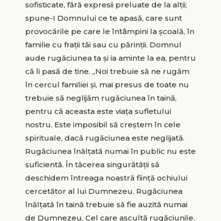
sofisticate, fără expresii preluate de la alții;
spune-I Domnului ce te apasă, care sunt
provocările pe care le întâmpini la școală, în
familie cu frații tăi sau cu părinții. Domnul
aude rugăciunea ta și ia aminte la ea, pentru
că îi pasă de tine. „Noi trebuie să ne rugăm
în cercul familiei și, mai presus de toate nu
trebuie să neglijăm rugăciunea în taină,
pentru că aceasta este viața sufletului
nostru. Este imposibil să creștem în cele
spirituale, dacă rugăciunea este neglijată.
Rugăciunea înălțată numai în public nu este
suficientă. În tăcerea singurătății să
deschidem întreaga noastră ființă ochiului
cercetător al lui Dumnezeu. Rugăciunea
înălțată în taină trebuie să fie auzită numai
de Dumnezeu, Cel care ascultă rugăciunile.