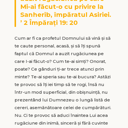
Mi-ai făcut-o cu privire la
Sanherib, împăratul Asiriei.
’ 2 Împărați 19: 20
Cum ar fi ca profetul Domnului să vină și să
te caute personal, acasă, și să îți spună
faptul că Domnul a auzit rugăciunea pe
care I-ai făcut-o? Cum te-ai simți? Onorat,
poate? Ce gânduri ți-ar trece atunci prin
minte? Te-ai speria sau te-ai bucura? Astăzi
te provoc să îți iei timp să te rogi, însă nu
într-un mod superficial, din obișnuință, nu
prezentând lui Dumnezeu o lungă listă de
cereri, asemănătoare celei de cumpărături.
Nu. Ci te provoc să aduci înaintea Lui acea
rugăciune din inimă, sinceră și fără cuvinte