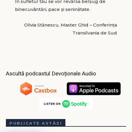
în sufletul tău se vor revărsa belșug de
binecuvântări, pace și seninătate.
Olivia Stănescu, Master Ghid – Conferința
Transilvania de Sud
Ascultă podcastul Devoționale Audio
PUBLICATE ASTĂZI