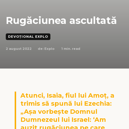
Rugăciunea ascultată
DEVOȚIONAL EXPLO
2 august 2022
1
min. read
de:
Explo
Atunci, Isaia, fiul lui Amoţ, a
trimis să spună lui Ezechia:
„Aşa vorbeşte Domnul
Dumnezeul lui Israel: ‘Am
auzit rugăciunea pe care