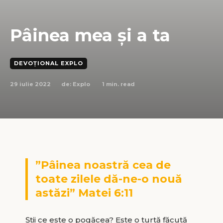
Pâinea mea și a ta
DEVOȚIONAL EXPLO
29 iulie 2022
1
min. read
de:
Explo
”Pâinea noastră cea de
toate zilele dă-ne-o nouă
astăzi” Matei 6:11
Știi ce este o pogăcea? Este o turtă făcută