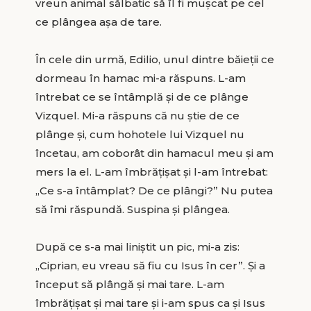
vreun animal sălbatic să îl fi mușcat pe cel
ce plângea așa de tare.
În cele din urmă, Edilio, unul dintre băieții ce
dormeau în hamac mi-a răspuns. L-am
întrebat ce se întâmplă și de ce plânge
Vizquel. Mi-a răspuns că nu știe de ce
plânge și, cum hohotele lui Vizquel nu
încetau, am coborât din hamacul meu și am
mers la el. L-am îmbrățișat și l-am întrebat:
„Ce s-a întâmplat? De ce plângi?” Nu putea
să îmi răspundă. Suspina și plângea.
După ce s-a mai liniștit un pic, mi-a zis:
„Ciprian, eu vreau să fiu cu Isus în cer”. Și a
început să plângă și mai tare. L-am
îmbrățișat și mai tare și i-am spus ca și Isus