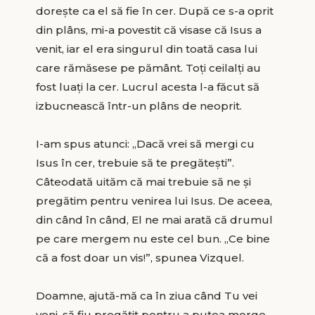
dorește ca el să fie în cer. După ce s-a oprit
din plâns, mi-a povestit că visase că Isus a
venit, iar el era singurul din toată casa lui
care rămăsese pe pământ. Toți ceilalți au
fost luați la cer. Lucrul acesta l-a făcut să
izbucnească într-un plâns de neoprit.
I-am spus atunci: „Dacă vrei să mergi cu
Isus în cer, trebuie să te pregătești”.
Câteodată uităm că mai trebuie să ne și
pregătim pentru venirea lui Isus. De aceea,
din când în când, El ne mai arată că drumul
pe care mergem nu este cel bun. „Ce bine
că a fost doar un vis!”, spunea Vizquel.
Doamne, ajută-mă ca în ziua când Tu vei
veni, să fiu pregătit pentru a putea merge