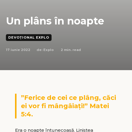
Un plâns în noapte
DEVOȚIONAL EXPLO
17 iunie 2022
2
min. read
de:
Explo
”Ferice de cei ce plâng, căci
ei vor fi mângâiați!” Matei
5:4.
Era o noapte întunecoasă. Liniștea