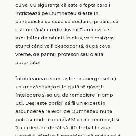
cuiva. Cu siguranţă că este o faptă care Îl
întristează pe Dumnezeu și este în
contradicţie cu ceea ce declari și pretinzi că
eşti: un tânăr credincios lui Dumnezeu și
ascultător de părinţi! În plus, va fi mai grav
atunci când va fi descoperită, după ceva
vreme, de părinţi, profesori sau o altă
autoritate!
Întotdeauna recunoaşterea unei greşeli îţi
uşurează situaţia și te ajută să găseşti
înţelegere și soluții de remediere în timp
util. Deşi este posibil să fii un expert în
ascunderea relelor, de Dumnezeu nu te
poţi ascunde niciodată! Mai bine recunoşti și
îţi ceri iertare decât să fii întrebat în ziua
judecăţii, când va fi prea târziu să mai rezolvi