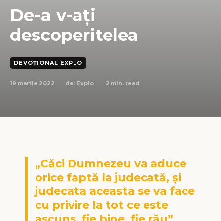
De-a v-aţi
descoperitelea
DEVOȚIONAL EXPLO
19 martie 2022
2
min. read
de:
Explo
„Căci Dumnezeu va aduce
orice faptă la judecată, și
judecata aceasta se va face
cu privire la tot ce este
ascuns, fie bine, fie rău”