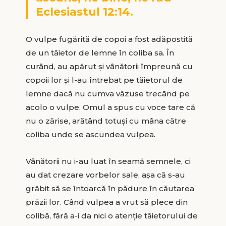
Eclesiastul 12:14.
O vulpe fugărită de copoi a fost adăpostită
de un tăietor de lemne în coliba sa. În
curând, au apărut și vânătorii împreună cu
copoii lor și l-au întrebat pe tăietorul de
lemne dacă nu cumva văzuse trecând pe
acolo o vulpe. Omul a spus cu voce tare că
nu o zărise, arătând totuși cu mâna către
coliba unde se ascundea vulpea.
Vânătorii nu i-au luat în seamă semnele, ci
au dat crezare vorbelor sale, așa că s-au
grăbit să se întoarcă în pădure în căutarea
prăzii lor. Când vulpea a vrut să plece din
colibă, fără a-i da nici o atenție tăietorului de