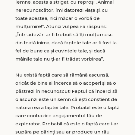
lemne, acesta a strigat, cu reproș: „Animal
nerecunoscător, îmi datorezi viața și, cu
toate acestea, nici măcar o vorbă de
mulțumire!”. Atunci vulpea i-a răspuns:
„Într-adevăr, ar fi trebuit să îți mulțumesc
din toată inima, dacă faptele tale ar fi fost la
fel de bune ca și cuvintele tale, și dacă
mâinile tale nu ți-ar fi trădat vorbirea”.
Nu există faptă care să rămână ascunsă,
oricât de bine ai încerca să o acoperi și să o
păstrezi în necunoscut! Faptul că încerci să
o ascunzi este un semn că eşti conştient de
natura rea a faptei tale. Probabil este o faptă
care contrazice angajamentul tău de
explorator. Probabil că este o faptă care i-ar
supăra pe părinţi sau ar produce un rău