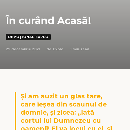
În curând Acasă!
DEVOȚIONAL EXPLO
29 decembrie 2021
1
min. read
de:
Explo
Și am auzit un glas tare,
care ieșea din scaunul de
domnie, și zicea: „Iată
cortul lui Dumnezeu cu
oamenii! El va locui cu ei, și