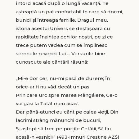
întorci acasă după o lungă vacanță. Te
așteaptă un pat confortabil în care să dormi,
bunicii și întreaga familie. Dragul meu,
istoria acestui Univers se desfășoară cu
rapiditate înaintea ochilor noștri, pe zi ce
trece putem vedea cum se împlinesc
semnele revenirii Lui…. Versurile bine
cunoscute ale cântării răsună:
„Mi-e dor cer, nu-mi pasă de durere; În
orice-ar fi nu văd decât un pas
Prin care urc spre marea Mângâiere, Ce-o
voi găsi la Tatăl meu acas’.
Dar până-atunci eu cânt pe calea vieții, Din
lacrimi strâng mănunchi de bucurii,
Și-aștept să trec pe porțile Cetății, Să fiu
acasă-n veșnicii!” (493-Imnuri Creștine AZȘ)