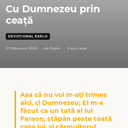
Cu Dumnezeu prin
ceață
DEVOȚIONAL EXPLO
27 februarie 2020
2
min. read
de:
Explo
Așa că nu voi m-ați trimes
aici, ci Dumnezeu; El m-a
făcut ca un tată al lui
Faraon, stăpân peste toată
casa lui, și cârmuitorul