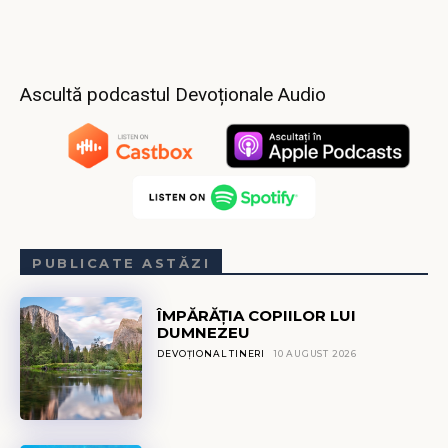
Ascultă podcastul Devoționale Audio
PUBLICATE ASTĂZI
ÎMPĂRĂȚIA COPIILOR LUI
DUMNEZEU
DEVOȚIONAL TINERI
10 AUGUST 2026