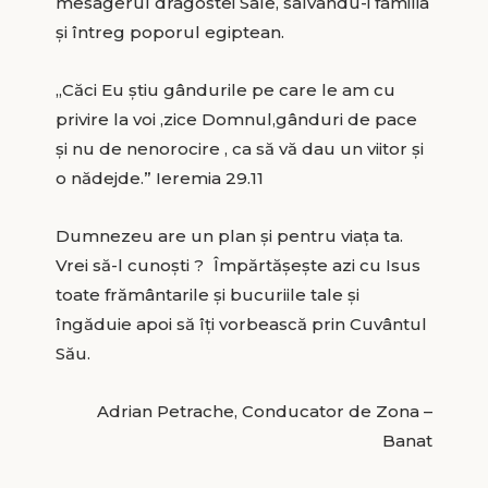
mesagerul dragostei Sale, salvându-i familia
și întreg poporul egiptean.
„Căci Eu știu gândurile pe care le am cu
privire la voi ,zice Domnul,gânduri de pace
și nu de nenorocire , ca să vă dau un viitor și
o nădejde.” Ieremia 29.11
Dumnezeu are un plan și pentru viața ta.
Vrei să-l cunoști ? Împărtășește azi cu Isus
toate frământarile și bucuriile tale și
îngăduie apoi să îți vorbească prin Cuvântul
Său.
Adrian Petrache, Conducator de Zona –
Banat