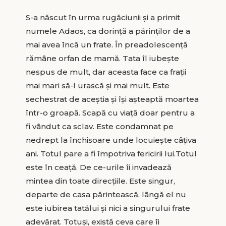
S-a născut în urma rugăciunii și a primit
numele Adaos, ca dorință a părinților de a
mai avea încă un frate. În preadolescență
rămâne orfan de mamă. Tata îl iubește
nespus de mult, dar aceasta face ca frații
mai mari să-l urască și mai mult. Este
sechestrat de aceștia și își așteaptă moartea
într-o groapă. Scapă cu viață doar pentru a
fi vândut ca sclav. Este condamnat pe
nedrept la închisoare unde locuiește câțiva
ani. Totul pare a fi împotriva fericirii lui.Totul
este în ceață. De ce-urile îi invadează
mintea din toate direcțiile. Este singur,
departe de casa părintească, lângă el nu
este iubirea tatălui și nici a singurului frate
adevărat. Totuși, există ceva care îi