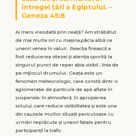
întregei țări a Egiptului. –
Geneza 45:8
Ai mers vreodată prin ceață? Am străbătut
de mai multe ori cu mașina,pâcla albă ce
uneori venea în valuri . Reacția firească a
fost reducerea vitezei și atenția sporită la
singurul punct de reper abia vizibil…linia de
pe mijlocul drumului . Ceața este un
fenomen meteorologic, care constă dintr-o
aglomerație de particule de apă aflate în
suspensie, în atmosferă, în apropierea
solului, care reduce vizibilitatea și este una
din cauzele multor situații periculoase cu
urmări neplăcute și uneori fatale pentru
participanții la trafic .