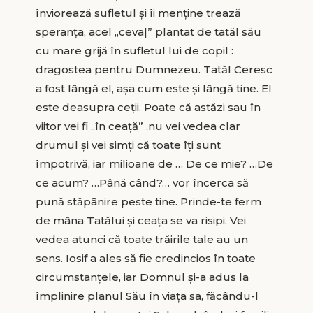
înviorează sufletul și îi menține trează
speranța, acel „ceva|” plantat de tatăl său
cu mare grijă în sufletul lui de copil :
dragostea pentru Dumnezeu. Tatăl Ceresc
a fost lângă el, așa cum este și lângă tine. El
este deasupra ceții. Poate că astăzi sau în
viitor vei fi „în ceață” ,nu vei vedea clar
drumul și vei simți că toate îți sunt
împotrivă, iar milioane de … De ce mie? …De
ce acum? …Până când?… vor încerca să
pună stăpânire peste tine. Prinde-te ferm
de mâna Tatălui și ceața se va risipi. Vei
vedea atunci că toate trăirile tale au un
sens. Iosif a ales să fie credincios în toate
circumstanțele, iar Domnul și-a adus la
împlinire planul Său în viața sa, făcându-l