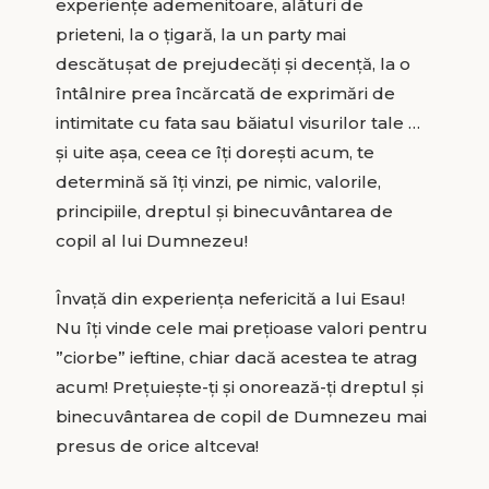
experiențe ademenitoare, alături de
prieteni, la o țigară, la un party mai
descătușat de prejudecăți și decență, la o
întâlnire prea încărcată de exprimări de
intimitate cu fata sau băiatul visurilor tale …
și uite așa, ceea ce îți dorești acum, te
determină să îți vinzi, pe nimic, valorile,
principiile, dreptul și binecuvântarea de
copil al lui Dumnezeu!
Învață din experiența nefericită a lui Esau!
Nu îți vinde cele mai prețioase valori pentru
”ciorbe” ieftine, chiar dacă acestea te atrag
acum! Prețuiește-ți și onorează-ți dreptul și
binecuvântarea de copil de Dumnezeu mai
presus de orice altceva!