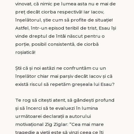
vinovat, că nimic pe lumea asta nu e mai de
preț decât ciorba respectivă! Iar Iacov,
înșelătorul, știe cum să profite de situație!
Astfel, într-un episod teribil de trist, Esau își
vinde dreptul de întâi născut pentru o
porție, posibil consistentă, de ciorbă
roșiatică!
Știi că și noi astăzi ne confruntăm cu un
înșelător chiar mai parșiv decât Iacov și că
există riscul să repetăm greșeala lui Esau?
Te rog să citești atent, să gândești profund
și să încerci să te evaluezi în lumina
următoarei declarații a autorului
motivațional Zig Ziglar: ”Cea mai mare
tragedie a vieții este să vinzi ceea ce îți