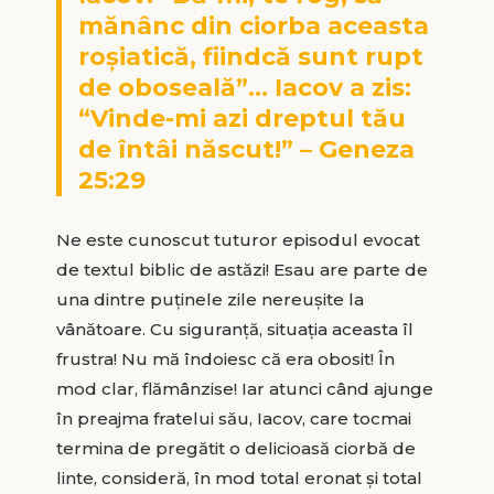
mănânc din ciorba aceasta
roșiatică, fiindcă sunt rupt
de oboseală”… Iacov a zis:
“Vinde-mi azi dreptul tău
de întâi născut!” – Geneza
25:29
Ne este cunoscut tuturor episodul evocat
de textul biblic de astăzi! Esau are parte de
una dintre puținele zile nereușite la
vânătoare. Cu siguranță, situația aceasta îl
frustra! Nu mă îndoiesc că era obosit! În
mod clar, flămânzise! Iar atunci când ajunge
în preajma fratelui său, Iacov, care tocmai
termina de pregătit o delicioasă ciorbă de
linte, consideră, în mod total eronat și total