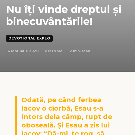
Nu îți vinde dreptul și
binecuvântările!
DEVOȚIONAL EXPLO
16 februarie 2020
2
min. read
de:
Explo
Odată, pe când ferbea
Iacov o ciorbă, Esau s-a
întors dela câmp, rupt de
oboseală. Și Esau a zis lui
Iacov: “Dă-mi, te rog, să