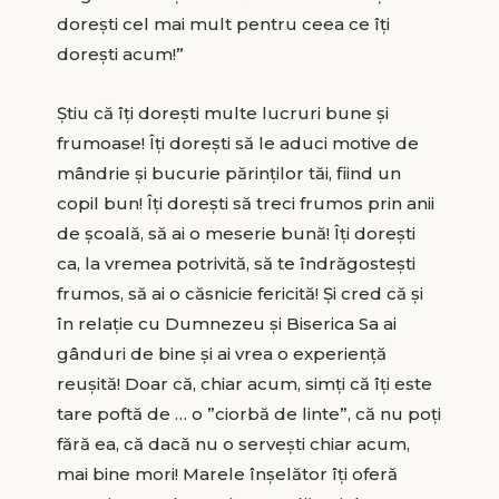
dorești cel mai mult pentru ceea ce îți
dorești acum!”
Știu că îți dorești multe lucruri bune și
frumoase! Îți dorești să le aduci motive de
mândrie și bucurie părinților tăi, fiind un
copil bun! Îți dorești să treci frumos prin anii
de școală, să ai o meserie bună! Îți dorești
ca, la vremea potrivită, să te îndrăgostești
frumos, să ai o căsnicie fericită! Și cred că și
în relație cu Dumnezeu și Biserica Sa ai
gânduri de bine și ai vrea o experiență
reușită! Doar că, chiar acum, simți că îți este
tare poftă de … o ”ciorbă de linte”, că nu poți
fără ea, că dacă nu o servești chiar acum,
mai bine mori! Marele înșelător îți oferă