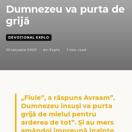
Dumnezeu va purta de
grijă
DEVOȚIONAL EXPLO
30 ianuarie 2020
1
min. read
de:
Explo
„Fiule”, a răspuns Avraam”,
Dumnezeu însuși va purta
grijă de mielul pentru
arderea de tot”. Și au mers
amândoi împreună înainte.