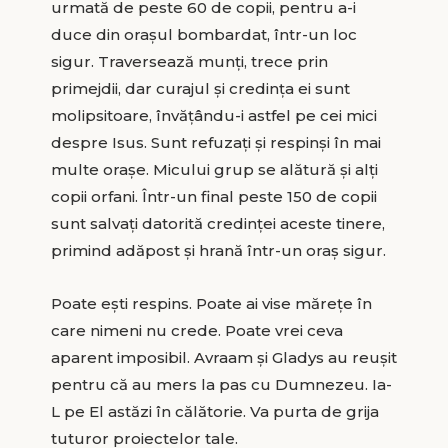
urmată de peste 60 de copii, pentru a-i
duce din orașul bombardat, într-un loc
sigur. Traversează munți, trece prin
primejdii, dar curajul și credința ei sunt
molipsitoare, învățându-i astfel pe cei mici
despre Isus. Sunt refuzați și respinși în mai
multe orașe. Micului grup se alătură și alți
copii orfani. Într-un final peste 150 de copii
sunt salvați datorită credinței aceste tinere,
primind adăpost și hrană într-un oraș sigur.
Poate ești respins. Poate ai vise mărețe în
care nimeni nu crede. Poate vrei ceva
aparent imposibil. Avraam și Gladys au reușit
pentru că au mers la pas cu Dumnezeu. Ia-
L pe El astăzi în călătorie. Va purta de grija
tuturor proiectelor tale.