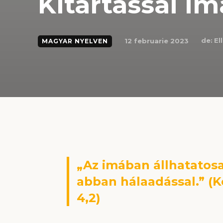
Kitartással i
de:
El
12 februarie 2023
MAGYAR NYELVEN
„Az imában állhatatosa
abban hálaadással.” (K
4,2)