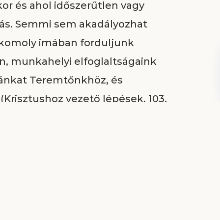
kor és ahol időszerűtlen vagy
zás. Semmi sem akadályozhat
komoly imában forduljunk
n, munkahelyi elfoglaltságaink
mánkat Teremtőnkhöz, és
Krisztushoz vezető lépések, 103.
l, mert Ő így szól hozzánk: „Én
olatban lehetünk Istennel a
sal együtt járhatjuk az utunkat.
nkánk, akkor is kifejezésre