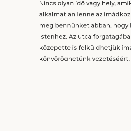
Nincs olyan idő vagy hely, ami
alkalmatlan lenne az imádko
meg bennünket abban, hogy 
Istenhez. Az utca forgatagába
közepette is felküldhetjük i
könyöröghetünk vezetéséért. (
o.)
Bármikor beszélhetünk Jézussa
jobb kezed felől állok.” Kapcs
szívünkben, és mindig Krisztus
Amikor leköt a mindennapi mu