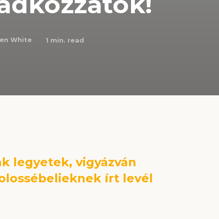
mádkozzatok!
len White
1
min. read
k legyetek, vigyázván
olossébelieknek írt levél