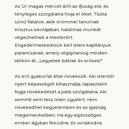
Az Úr magas mércét állít az ifjúság elé, és
tényleges szolgálatra hívja el őket. Tiszta
szívű fiatalok, akik örömmel tanulnak
Krisztus iskolájában, hatalmas munkát
végezhetnek a Mesterért.
Engedelmeskedniük kell isteni kapitányuk
parancsának, amely végigharsog minden
időkön át: „Legyetek bátrak és erősek!”
Az erő gyakorlat által növekszik. Aki Istentől
nyert képességét kihasználja, tapasztalni
fogja növekedését a jobb szolgálatra. Aki
semmit sem tesz Isten ügyéért, nem
növekedhet kegyelemben és az igazság
megismerésében. Ha egy egészséges
ember ágyban feküdne, és vonakodna