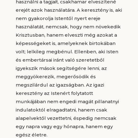
használni a tagjait, csakhamar elveszítené
erejét azok használatára. A keresztény is, aki
nem gyakorolja Istentől nyert ereje
használatát, nemcsak, hogy nem növekedik
Krisztusban, hanem elveszti még azokat a
képességeket is, amelyeknek birtokában
volt; lelkileg megbénul. Ellenben, aki Isten
és embertársai iránt való szeretetből
igyekszik mások segítségére lenni, az
meggyökerezik, megerősödik és
megszilárdul az igazságban. Az igazi
keresztény az Istenért folytatott
munkájában nem engedi magát pillanatnyi
indulatoktól elragadtatni, hanem csak
alapelvektől vezettetni, éspedig nemcsak
egy napra vagy egy hónapra, hanem egy
egész életre.