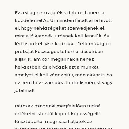
Ez a világ nem a játék színtere, hanem a
küzdelemé! Az Úr minden fiatalt arra hívott
el, hogy nehézségeket szenvedjenek el,
mint a jó katonák. Erősnek kell lenniük, és
férfiasan kell viselkedniük… Jellemük igazi
próbáját készséges teherhordásukban
állják ki, amikor megállnak a nehéz
helyzetben, és elvégzik azt a munkát,
amelyet el kell végezniük, még akkor is, ha
ez nem hoz számukra földi elismerést vagy
jutalmat!
Bárcsak mindenki megfelelően tudná
értékelni Istentől kapott képességeit!
Krisztus által megmászhatjátok az