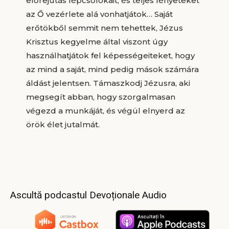
előrejutás lépcsőfokait, és teljes lényeteket
az Ő vezérlete alá vonhatjátok… Saját
erőtökből semmit nem tehettek, Jézus
Krisztus kegyelme által viszont úgy
használhatjátok fel képességeiteket, hogy
az mind a saját, mind pedig mások számára
áldást jelentsen. Támaszkodj Jézusra, aki
megsegít abban, hogy szorgalmasan
végezd a munkáját, és végül elnyerd az
örök élet jutalmát.
Ascultă podcastul Devoționale Audio