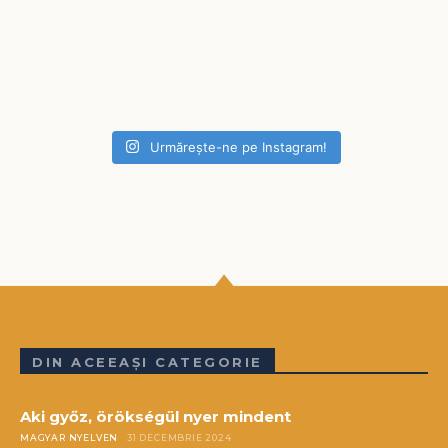
Urmărește-ne pe Instagram!
DIN ACEEAȘI CATEGORIE
Aki győz, örökségül nyer mindent
MAGYAR NYELVEN
31 DECEMBRIE 2024