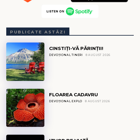
PUBLICATE ASTĂZI
CINSTIȚI-VĂ PĂRINȚII!
DEVOȚIONAL TINERI
8 AUGUST 2026
FLOAREA CADAVRU
DEVOȚIONAL EXPLO
8 AUGUST 2026