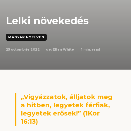
Lelki növekedés
MAGYAR NYELVEN
25 octombrie 2022
1
min. read
de:
Ellen White
„Vigyázzatok, álljatok meg
a hitben, legyetek férfiak,
legyetek erősek!” (1Kor
16:13)