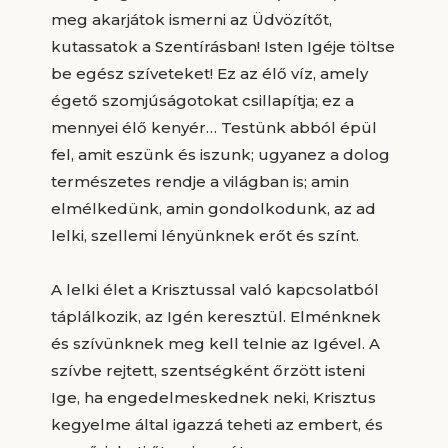
meg akarjátok ismerni az Üdvözítőt,
kutassatok a Szentírásban! Isten Igéje töltse
be egész szíveteket! Ez az élő víz, amely
égető szomjúságotokat csillapítja; ez a
mennyei élő kenyér… Testünk abból épül
fel, amit eszünk és iszunk; ugyanez a dolog
természetes rendje a világban is; amin
elmélkedünk, amin gondolkodunk, az ad
lelki, szellemi lényünknek erőt és színt.
A lelki élet a Krisztussal való kapcsolatból
táplálkozik, az Igén keresztül. Elménknek
és szívünknek meg kell telnie az Igével. A
szívbe rejtett, szentségként őrzött isteni
Ige, ha engedelmeskednek neki, Krisztus
kegyelme által igazzá teheti az embert, és