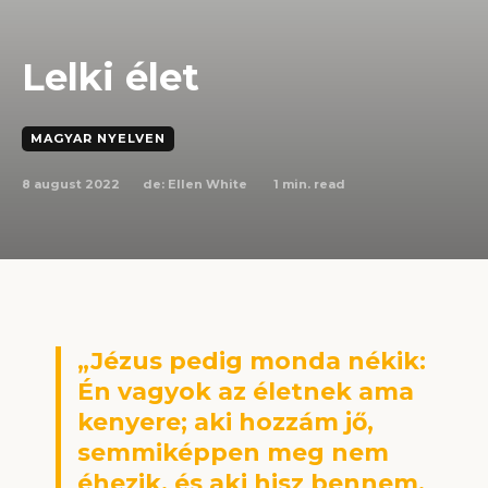
Lelki élet
MAGYAR NYELVEN
8 august 2022
1
min. read
de:
Ellen White
„Jézus pedig monda nékik:
Én vagyok az életnek ama
kenyere; aki hozzám jő,
semmiképpen meg nem
éhezik, és aki hisz bennem,