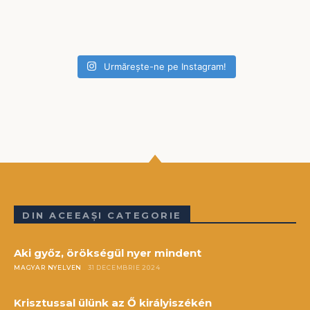
Urmărește-ne pe Instagram!
DIN ACEEAȘI CATEGORIE
Aki győz, örökségül nyer mindent
MAGYAR NYELVEN
31 DECEMBRIE 2024
Krisztussal ülünk az Ő királyiszékén