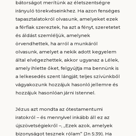
bátorságot merítünk az életszentségre
irányuló törekvéseinkhez. Ha azon fenséges
tapasztalatokról olvasunk, amelyeket ezek
a férfiak szereztek, ha azt a fényt, szeretetet
és áldást szemléljük, amelynek
örvendhettek, ha arról a munkáról
olvasunk, amelyet a nekik adott kegyelem
által elvégezhettek, akkor ugyanaz a Lélek,
amely ihlette őket, felgyújtja ma bennünk is
a lelkesedés szent lángját; teljes szívünkből
vágyakozunk hozzájuk hasonló jellemre és
hozzájuk hasonlóan járni Istennel.
Jézus azt mondta az ótestamentumi
iratokról – és mennyivel inkább áll ez az
újszövetségiekről –, „Ezek azok, amelyek
bizonyságot tesznek rólam” (Jn 5:39). Ha