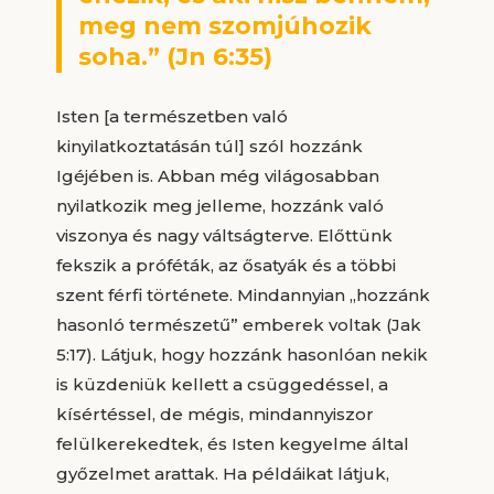
meg nem szomjúhozik
soha.” (Jn 6:35)
Isten [a természetben való
kinyilatkoztatásán túl] szól hozzánk
Igéjében is. Abban még világosabban
nyilatkozik meg jelleme, hozzánk való
viszonya és nagy váltságterve. Előttünk
fekszik a próféták, az ősatyák és a többi
szent férfi története. Mindannyian „hozzánk
hasonló természetű” emberek voltak (Jak
5:17). Látjuk, hogy hozzánk hasonlóan nekik
is küzdeniük kellett a csüggedéssel, a
kísértéssel, de mégis, mindannyiszor
felülkerekedtek, és Isten kegyelme által
győzelmet arattak. Ha példáikat látjuk,