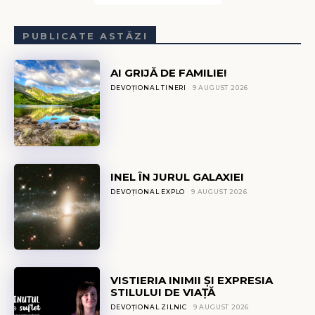
PUBLICATE ASTĂZI
AI GRIJĂ DE FAMILIE!
DEVOȚIONAL TINERI
9 AUGUST 2026
INEL ÎN JURUL GALAXIEI
DEVOȚIONAL EXPLO
9 AUGUST 2026
VISTIERIA INIMII ȘI EXPRESIA
STILULUI DE VIAȚĂ
DEVOȚIONAL ZILNIC
9 AUGUST 2026