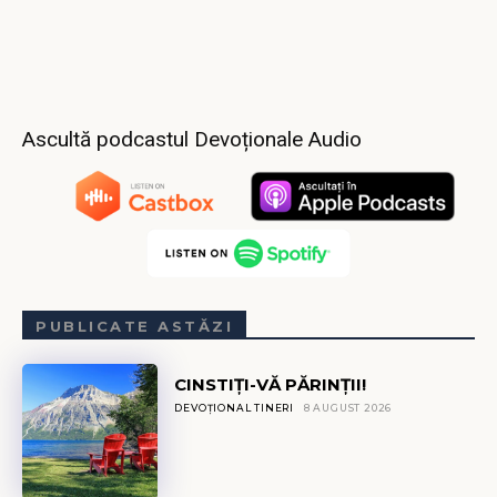
Ascultă podcastul Devoționale Audio
PUBLICATE ASTĂZI
CINSTIȚI-VĂ PĂRINȚII!
DEVOȚIONAL TINERI
8 AUGUST 2026