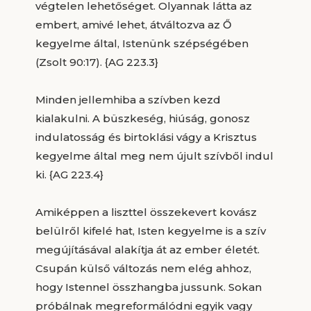
végtelen lehetőséget. Olyannak látta az
embert, amivé lehet, átváltozva az Ő
kegyelme által, Istenünk szépségében
(Zsolt 90:17). {AG 223.3}
Minden jellemhiba a szívben kezd
kialakulni. A büszkeség, hiúság, gonosz
indulatosság és birtoklási vágy a Krisztus
kegyelme által meg nem újult szívből indul
ki. {AG 223.4}
Amiképpen a liszttel összekevert kovász
belülről kifelé hat, Isten kegyelme is a szív
megújításával alakítja át az ember életét.
Csupán külső változás nem elég ahhoz,
hogy Istennel összhangba jussunk. Sokan
próbálnak megreformálódni egyik vagy