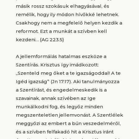
másik rossz szokásuk elhagyásával, és
remélik, hogy ily módon hívőkké lehetnek.
Csakhogy nem a megfelelő helyen kezdik a
reformot. Ezt a munkát a szívben kell
kezdeni… {AG 223.5}
A jellemformálás hatalmas eszköze a
Szentírás. Krisztus így imádkozott:
„Szenteld meg őket a te igazságoddal! A te
Igéd igazság” (Jn 17:17). Aki tanulmányozza
a Szentírást, és engedelmeskedik is a
szavainak, annak szívében az Ige
munkálkodni fog, és legyőz minden
megszenteletlen jellemvonást. A Szentlélek
meggyőzi az embert a bűn veszedelméről,
és a szívben felfakadó hit a Krisztus iránt