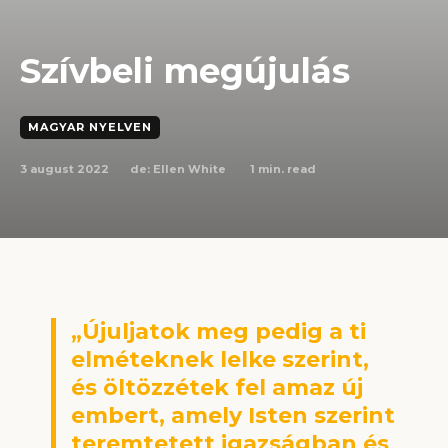
Szívbeli megújulás
MAGYAR NYELVEN
3 august 2022
1
min. read
de:
Ellen White
„Újuljatok meg pedig a ti
elméteknek lelke szerint,
és öltözzétek fel amaz új
embert, amely Isten szerint
teremtetett igazságban és