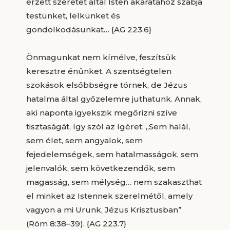
érzett szeretet által Isten akaratához szabja
testünket, lelkünket és
gondolkodásunkat… {AG 223.6}
Önmagunkat nem kímélve, feszítsük
keresztre énünket. A szentségtelen
szokások elsőbbségre törnek, de Jézus
hatalma által győzelemre juthatunk. Annak,
aki naponta igyekszik megőrizni szíve
tisztaságát, így szól az ígéret: „Sem halál,
sem élet, sem angyalok, sem
fejedelemségek, sem hatalmasságok, sem
jelenvalók, sem következendők, sem
magasság, sem mélység… nem szakaszthat
el minket az Istennek szerelmétől, amely
vagyon a mi Urunk, Jézus Krisztusban”
(Róm 8:38–39). {AG 223.7}