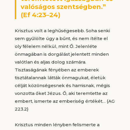
valóságos szentségben.”
(Ef 4:23–24)
Krisztus volt a leghűségesebb. Soha senki
sem gyűlölte úgy a bűnt, és nem ítélte el
oly félelem nélkül, mint Ő. Jelenléte
önmagában is dorgálást jelentett minden
valótlan és aljas dolog számára.
Tisztaságának fényében az emberek
tisztátalannak látták önmagukat, életük
célját közönségesnek és hamisnak, mégis
vonzotta őket Jézus. Ő, aki teremtette az
embert, ismerte az emberiség értékét… {AG
223.2}
Krisztus minden lényben felismerte a