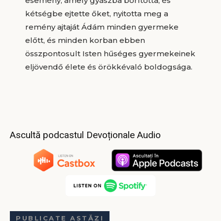
esemény, amely gyászba borította, és
kétségbe ejtette őket, nyitotta meg a
remény ajtaját Ádám minden gyermeke
előtt, és minden korban ebben
összpontosult Isten hűséges gyermekeinek
eljövendő élete és örökkévaló boldogsága.
Ascultă podcastul Devoționale Audio
PUBLICATE ASTĂZI