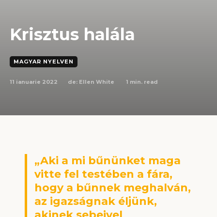
Krisztus halála
MAGYAR NYELVEN
11 ianuarie 2022
1
min. read
de:
Ellen White
„Aki a mi bűnünket maga
vitte fel testében a fára,
hogy a bűnnek meghalván,
az igazságnak éljünk,
akinek sebeivel