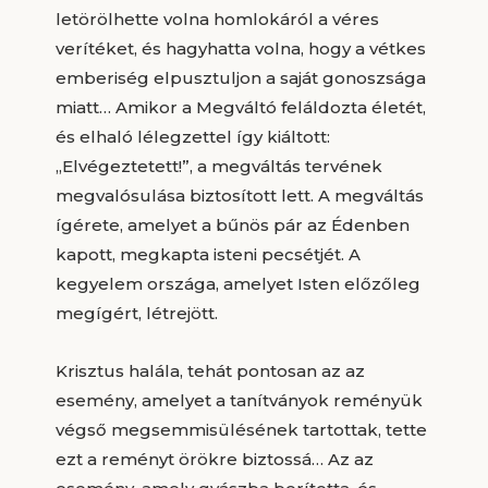
letörölhette volna homlokáról a véres
verítéket, és hagyhatta volna, hogy a vétkes
emberiség elpusztuljon a saját gonoszsága
miatt… Amikor a Megváltó feláldozta életét,
és elhaló lélegzettel így kiáltott:
„Elvégeztetett!”, a megváltás tervének
megvalósulása biztosított lett. A megváltás
ígérete, amelyet a bűnös pár az Édenben
kapott, megkapta isteni pecsétjét. A
kegyelem országa, amelyet Isten előzőleg
megígért, létrejött.
Krisztus halála, tehát pontosan az az
esemény, amelyet a tanítványok reményük
végső megsemmisülésének tartottak, tette
ezt a reményt örökre biztossá… Az az