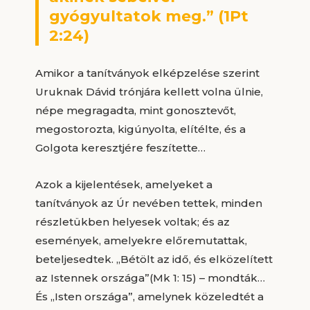
gyógyultatok meg.” (1Pt
2:24)
Amikor a tanítványok elképzelése szerint
Uruknak Dávid trónjára kellett volna ülnie,
népe megragadta, mint gonosztevőt,
megostorozta, kigúnyolta, elítélte, és a
Golgota keresztjére feszítette…
Azok a kijelentések, amelyeket a
tanítványok az Úr nevében tettek, minden
részletükben helyesek voltak; és az
események, amelyekre előremutattak,
beteljesedtek. „Bétölt az idő, és elközelített
az Istennek országa”(Mk 1: 15) – mondták…
És „Isten országa”, amelynek közeledtét a