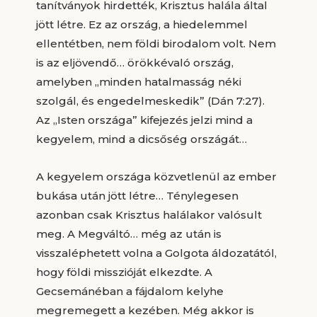
tanítványok hirdették, Krisztus halála által
jött létre. Ez az ország, a hiedelemmel
ellentétben, nem földi birodalom volt. Nem
is az eljövendő… örökkévaló ország,
amelyben „minden hatalmasság néki
szolgál, és engedelmeskedik” (Dán 7:27).
Az „Isten országa” kifejezés jelzi mind a
kegyelem, mind a dicsőség országát…
A kegyelem országa közvetlenül az ember
bukása után jött létre… Ténylegesen
azonban csak Krisztus halálakor valósult
meg. A Megváltó… még az után is
visszaléphetett volna a Golgota áldozatától,
hogy földi misszióját elkezdte. A
Gecsemánéban a fájdalom kelyhe
megremegett a kezében. Még akkor is