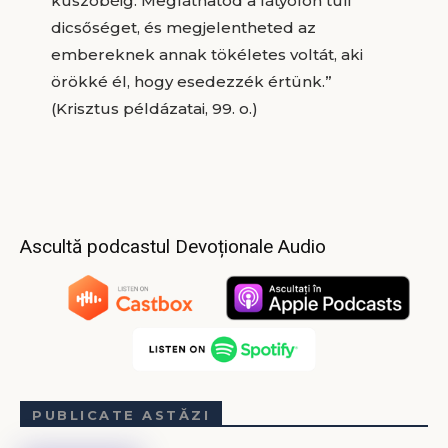
küszöbéig. Megláthatod a fátyolon túli
dicsőséget, és megjelentheted az
embereknek annak tökéletes voltát, aki
örökké él, hogy esedezzék értünk.”
(Krisztus példázatai, 99. o.)
Ascultă podcastul Devoționale Audio
PUBLICATE ASTĂZI