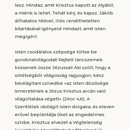
lesz. Mindaz, amit Krisztus kapott az Atyától,
a miénk is lehet. Tehát kérj, és kapsz. Jákób
állhatatos hitével, Illés rendíthetetlen
kitartásával igényeld mindazt, amit Isten
megígért.
Isten csodálatos szépsége töltse be
gondolatvilágodat! Rejtett láncszemek
kössenek össze Jézussal! Aki szólt, hogy a
sötétségből világosság ragyogjon, kész
bevilágítani szívedbe »az Isten dicsősége
ismeretének a Jézus Krisztus arcán való
világoltatása végett« (2Kor 4,6). A
Szentlélek rávilágít Isten dolgaira, és eleven
erővel beplántálja őket az engedelmes
szívbe. Krisztus elvezet a Végtelenség