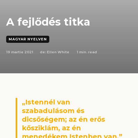
A fejlődés titka
MAGYAR NYELVEN
19 martie 2021
1
min. read
de:
Ellen White
„Istennél van
szabadulásom és
dicsőségem; az én erős
kősziklám, az én
menedékem Istenben van.”