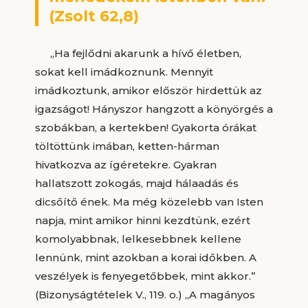
(Zsolt 62,8)
„Ha fejlődni akarunk a hívő életben,
sokat kell imádkoznunk. Mennyit
imádkoztunk, amikor először hirdettük az
igazságot! Hányszor hangzott a könyörgés a
szobákban, a kertekben! Gyakorta órákat
töltöttünk imában, ketten-hárman
hivatkozva az ígéretekre. Gyakran
hallatszott zokogás, majd hálaadás és
dicsőítő ének. Ma még közelebb van Isten
napja, mint amikor hinni kezdtünk, ezért
komolyabbnak, lelkesebbnek kellene
lennünk, mint azokban a korai időkben. A
veszélyek is fenyegetőbbek, mint akkor.”
(Bizonyságtételek V., 119. o.) „A magányos