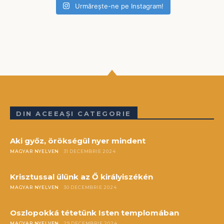
Urmărește-ne pe Instagram!
DIN ACEEAȘI CATEGORIE
Aki győz, örökségül nyer mindent
MAGYAR NYELVEN
31 DECEMBRIE 2024
Krisztussal ülünk az Ő királyiszékén
MAGYAR NYELVEN
30 DECEMBRIE 2024
Oszlopokká tétetünk Isten templomában
MAGYAR NYELVEN
29 DECEMBRIE 2024