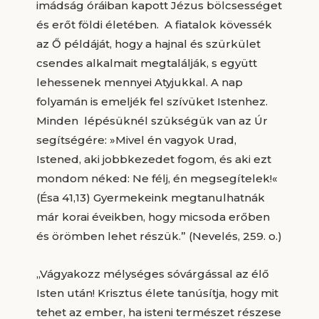
imádság óráiban kapott Jézus bölcsességet
és erőt földi életében. A fiatalok kövessék
az Ő példáját, hogy a hajnal és szürkület
csendes alkalmait megtalálják, s együtt
lehessenek mennyei Atyjukkal. A nap
folyamán is emeljék fel szívüket Istenhez.
Minden lépésüknél szükségük van az Úr
segítségére: »Mivel én vagyok Urad,
Istened, aki jobbkezedet fogom, és aki ezt
mondom néked: Ne félj, én megsegítelek!«
(Ésa 41,13) Gyermekeink megtanulhatnák
már korai éveikben, hogy micsoda erőben
és örömben lehet részük.” (Nevelés, 259. o.)
„Vágyakozz mélységes sóvárgással az élő
Isten után! Krisztus élete tanúsítja, hogy mit
tehet az ember, ha isteni természet részese