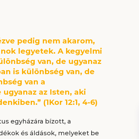
nézve pedig nem akarom,
anok legyetek. A kegyelmi
ülönbség van, de ugyanaz
ban is különbség van, de
nbség van a
 ugyanaz az Isten, aki
nkiben.” (1Kor 12:1, 4-6)
us egyházára bízott, a
ándékok és áldások, melyeket be