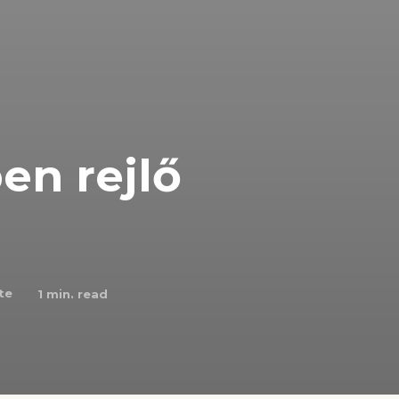
en rejlő
te
1
min. read