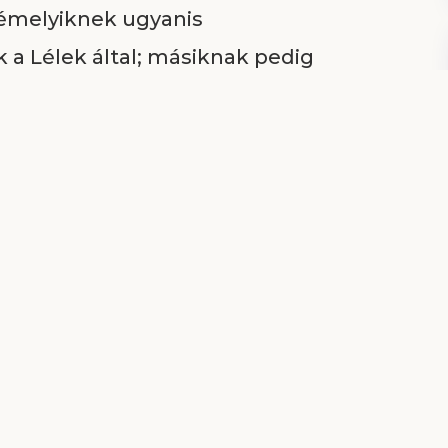
Némelyiknek ugyanis
 a Lélek által; másiknak pedig
on Lélek szerint; egynek hit
k pedig gyógyítás ajándékai azon
 csodatévő erőknek munkái;
 némelyiknek pedig lelkeknek
k nemei; másnak pedig nyelvek
gy és ugyanaz a Lélek cselekszi,
 amint akarja.” (1Kor 12:8-11)
nnál, minthogy férfiaknak és
ékokat adjon. Az egyház az Ő