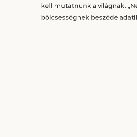
kell mutatnunk a világnak. „
bölcsességnek beszéde adatik
tudománynak beszéde ugyanaz
ugyanazon Lélek által; másna
egy Lélek által; némelyiknek
némelyiknek meg prófétálás;
megítélése; másiknak nyelve
magyarázása; de mindezeket e
osztogatván mindenkinek külön,
Nincs szebb az Úr terveiben a
nőknek különböző lelki ajánd