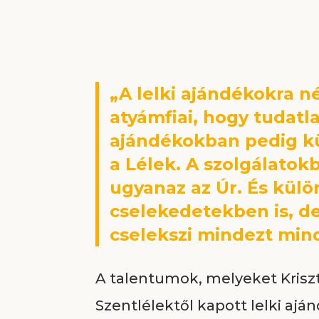
„A lelki ajándékokra 
atyámfiai, hogy tudatl
ajándékokban pedig k
a Lélek. A szolgálatok
ugyanaz az Úr. És külö
cselekedetekben is, de
cselekszi mindezt minde
A talentumok, melyeket Kriszt
Szentlélektől kapott lelki aj