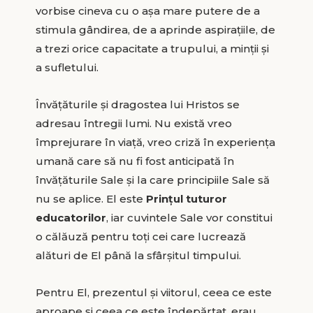
vorbise cineva cu o așa mare putere de a
stimula gândirea, de a aprinde aspirațiile, de
a trezi orice capacitate a trupului, a minții și
a sufletului.
Învățăturile și dragostea lui Hristos se
adresau întregii lumi. Nu există vreo
împrejurare în viață, vreo criză în experiența
umană care să nu fi fost anticipată în
învățăturile Sale și la care principiile Sale să
nu se aplice. El este
Prințul tuturor
educatorilor
, iar cuvintele Sale vor constitui
o călăuză pentru toți cei care lucrează
alături de El până la sfârșitul timpului.
Pentru El, prezentul și viitorul, ceea ce este
aproape și ceea ce este îndepărtat, erau