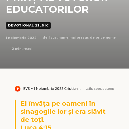
EDUCATORILOR
DEVOȚIONAL ZILNIC
1 noiembrie 2022
de:
Isus, nume mai presus de orice nume
2
min. read
El învăța pe oameni în
sinagogile lor și era slăvit
de toți.
Luca 4:15