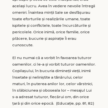
același lucru. Avea în vedere nevoile întregii
omeniri. Înaintea minții Sale se desfășurau
toate eforturile și realizările umane, toate
ispitele și conflictele, toate încurcăturile și
pericolele. Orice inimă, orice familie, orice
plăcere, bucurie și aspirație Îi erau
cunoscute.
El nu numai că a vorbit în favoarea tuturor
oamenilor, ci le-a și vorbit tuturor oamenilor.
Copilașului, în bucuria dimineții vieții, inimii
însetate și neliniștite a tânărului, celor
maturi, în puterea anilor lor, celor vârstnici,
în slăbiciunea și oboseala lor – mesajul Lui
s-a adresat tuturor, fiecărui om, din orice
țară și din orice epocă. (Educație, pp. 81, 82)