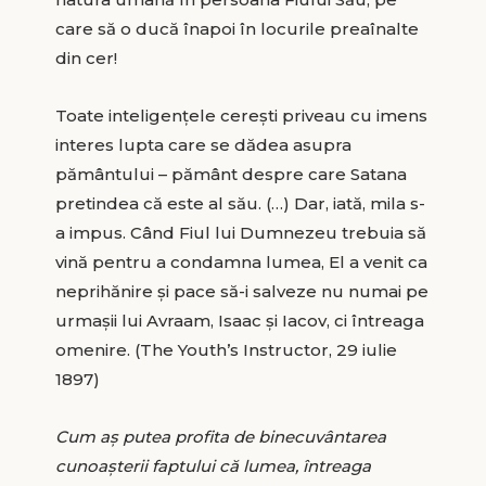
care să o ducă înapoi în locurile preaînalte
din cer!
Toate inteligențele cerești priveau cu imens
interes lupta care se dădea asupra
pământului – pământ despre care Satana
pretindea că este al său. (…) Dar, iată, mila s-
a impus. Când Fiul lui Dumnezeu trebuia să
vină pentru a condamna lumea, El a venit ca
neprihănire și pace să-i salveze nu numai pe
urmașii lui Avraam, Isaac și Iacov, ci întreaga
omenire. (The Youth’s Instructor, 29 iulie
1897)
Cum aș putea profita de binecuvântarea
cunoașterii faptului că lumea, întreaga