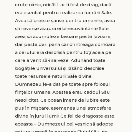
cruțe nimic, oricât I-ar fi fost de drag, dacă
era esențial pentru realizarea lucrării Sale.
Avea să creeze șanse pentru omenire; avea
să reverse asupra ei binecuvântările Sale;
avea să acumuleze favoare peste favoare,
dar peste dar, până când întreaga comoară
a cerului era deschisă pentru toți aceia pe
care a venit să-i salveze. Adunând toate
bogățiile universului și lăsând deschise
toate resursele naturii Sale divine,
Dumnezeu le-a dat pe toate spre folosul
ființelor umane. Acestea erau cadoul Său
nesolicitat. Ce ocean imens de iubire este
pus în mișcare, asemenea unei atmosfere
divine în jurul lumii! Ce fel de dragoste este
aceasta – Dumnezeul cel veșnic să adopte
natura umană în persoana Fiului Său, pe