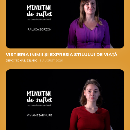
VISTIERIA INIMII ȘI EXPRESIA STILULUI DE VIAȚĂ
DEVOȚIONAL ZILNIC
9 AUGUST 2026