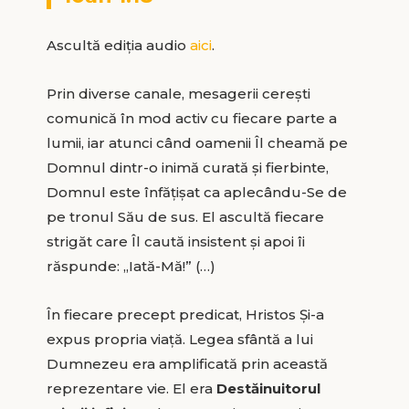
Ascultă ediția audio
aici
.
Prin diverse canale, mesagerii cerești
comunică în mod activ cu fiecare parte a
lumii, iar atunci când oamenii Îl cheamă pe
Domnul dintr-o inimă curată și fierbinte,
Domnul este înfățișat ca aplecându-Se de
pe tronul Său de sus. El ascultă fiecare
strigăt care Îl caută insistent și apoi îi
răspunde: „Iată-Mă!” (…)
În fiecare precept predicat, Hristos Și-a
expus propria viață. Legea sfântă a lui
Dumnezeu era amplificată prin această
reprezentare vie. El era
Destăinuitorul