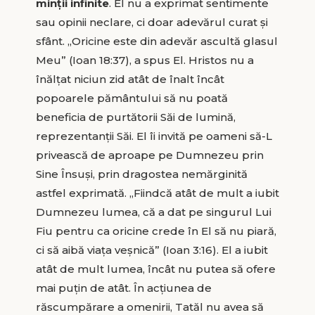
minții infinite
. El nu a exprimat sentimente
sau opinii neclare, ci doar adevărul curat și
sfânt. „Oricine este din adevăr ascultă glasul
Meu” (Ioan 18:37), a spus El. Hristos nu a
înălțat niciun zid atât de înalt încât
popoarele pământului să nu poată
beneficia de purtătorii Săi de lumină,
reprezentanții Săi. El îi invită pe oameni să-L
privească de aproape pe Dumnezeu prin
Sine Însuși, prin dragostea nemărginită
astfel exprimată. „Fiindcă atât de mult a iubit
Dumnezeu lumea, că a dat pe singurul Lui
Fiu pentru ca oricine crede în El să nu piară,
ci să aibă viața veșnică” (Ioan 3:16). El a iubit
atât de mult lumea, încât nu putea să ofere
mai puțin de atât. În acțiunea de
răscumpărare a omenirii, Tatăl nu avea să