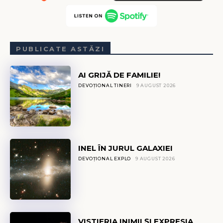
PUBLICATE ASTĂZI
AI GRIJĂ DE FAMILIE!
DEVOȚIONAL TINERI
9 AUGUST 2026
INEL ÎN JURUL GALAXIEI
DEVOȚIONAL EXPLO
9 AUGUST 2026
VISTIERIA INIMII ȘI EXPRESIA